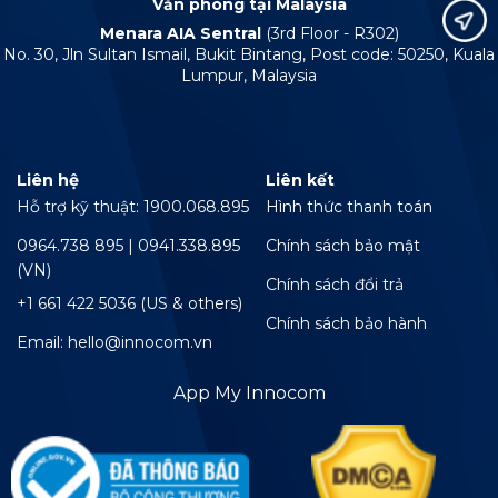
Văn phòng tại Malaysia
Menara AIA Sentral
(3rd Floor - R302)
No. 30, Jln Sultan Ismail, Bukit Bintang, Post code: 50250, Kuala
Lumpur, Malaysia
Liên hệ
Liên kết
Hỗ trợ kỹ thuật: 1900.068.895
Hình thức thanh toán
0964.738 895 | 0941.338.895
Chính sách bảo mật
(VN)
Chính sách đổi trả
+1 661 422 5036 (US & others)
Chính sách bảo hành
Email: hello@innocom.vn
App My Innocom