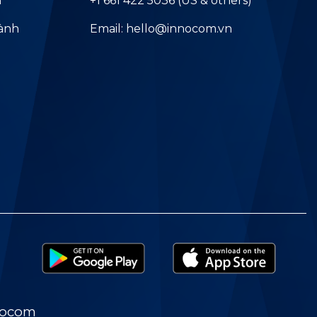
ả
+1 661 422 5036 (US & others)
hành
Email: hello@innocom.vn
nocom