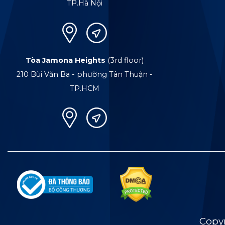
TP.Hà Nội
Tòa Jamona Heights
(3rd floor)
210 Bùi Văn Ba - phường Tân Thuận -
TP.HCM
Copy