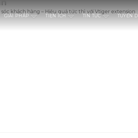
an
sóc khách hàng – Hiệu quả tức thì với Vtiger extension
GIẢI PHÁP
TIỆN ÍCH
TIN TỨC
TUYỂN 