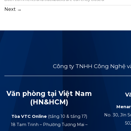
Next
→
Công ty TNHH Công Nghệ và
Văn phòng tại Việt Nam
V
(HN&HCM)
Menar
No. 30, Jln S
Tòa VTC Online
(tầng 10 & tầng 17)
50
18 Tam Trinh – Phường Tương Mai –