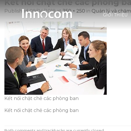
Kết nối chặt chẽ các phòng b
Skip
to
Published
09/04/2019
at
350 × 250
in
Quản lý và chăm 
GIỚI THIỆU
content
Kết nối chặt chẽ các phòng ban
Kết nối chặt chẽ các phòng ban
Both comments and trackbacks are currently closed.