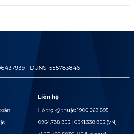
06437939 - DUNS: 555783846
Liên hệ
toán
Hỗ trợ kỹ thuật: 1900.068.895
ật
0964.738 895 | 0941.338.895 (VN)