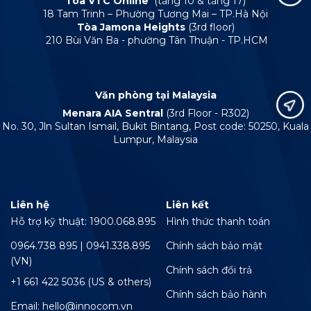
Tòa VTC Online
(tầng 10 & tầng 17)
18 Tam Trinh – Phường Tương Mai – TP.Hà Nội
Tòa Jamona Heights
(3rd floor)
210 Bùi Văn Ba - phường Tân Thuận - TP.HCM
Văn phòng tại Malaysia
Menara AIA Sentral
(3rd Floor - R302)
No. 30, Jln Sultan Ismail, Bukit Bintang, Post code: 50250, Kuala
Lumpur, Malaysia
Liên hệ
Liên kết
Hỗ trợ kỹ thuật: 1900.068.895
Hình thức thanh toán
0964.738 895 | 0941.338.895
Chính sách bảo mật
(VN)
Chính sách đổi trả
+1 661 422 5036 (US & others)
Chính sách bảo hành
Email: hello@innocom.vn