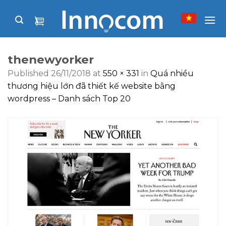
Skip
to
content
thenewyorker
Published
26/11/2018
at
550 × 331
in
Quá nhiều
thương hiệu lớn đã thiết kế website bằng
wordpress – Danh sách Top 20