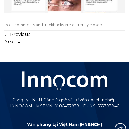
Both comments and trackbacks are currently closed.
←
Previous
Next
→
Công ty TNHH Công Nghệ và Tư vấn doanh nghiệp
INNOCOM - MST VN: 0106437939 - DUNS: 555783846
Văn phòng tại Việt Nam (HN&HCM)