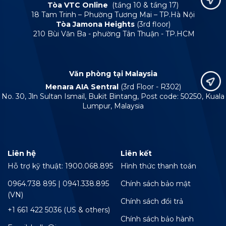
Tòa VTC Online
(tầng 10 & tầng 17)
18 Tam Trinh – Phường Tương Mai – TP.Hà Nội
Tòa Jamona Heights
(3rd floor)
210 Bùi Văn Ba - phường Tân Thuận - TP.HCM
Văn phòng tại Malaysia
Menara AIA Sentral
(3rd Floor - R302)
No. 30, Jln Sultan Ismail, Bukit Bintang, Post code: 50250, Kuala
Lumpur, Malaysia
Liên hệ
Liên kết
Hỗ trợ kỹ thuật: 1900.068.895
Hình thức thanh toán
0964.738 895 | 0941.338.895
Chính sách bảo mật
(VN)
Chính sách đổi trả
+1 661 422 5036 (US & others)
Chính sách bảo hành