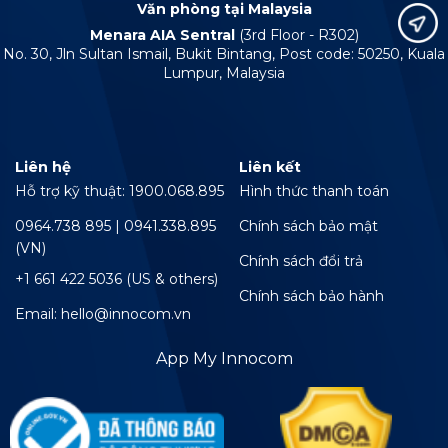
Văn phòng tại Malaysia
Menara AIA Sentral
(3rd Floor - R302)
No. 30, Jln Sultan Ismail, Bukit Bintang, Post code: 50250, Kuala
Lumpur, Malaysia
Liên hệ
Liên kết
Hỗ trợ kỹ thuật: 1900.068.895
Hình thức thanh toán
0964.738 895 | 0941.338.895
Chính sách bảo mật
(VN)
Chính sách đổi trả
+1 661 422 5036 (US & others)
Chính sách bảo hành
Email: hello@innocom.vn
App My Innocom