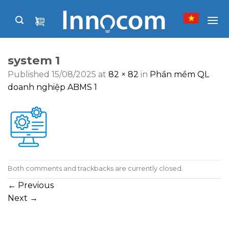
Skip
to
content
system 1
Published
15/08/2025
at
82 × 82
in
Phần mềm QL
doanh nghiệp ABMS 1
Both comments and trackbacks are currently closed.
←
Previous
Next
→