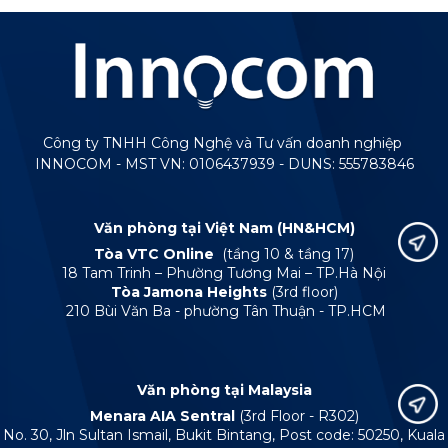
Công ty TNHH Công Nghệ và Tư vấn doanh nghiệp
INNOCOM - MST VN: 0106437939 - DUNS: 555783846
Văn phòng tại Việt Nam (HN&HCM)
Tòa VTC Online
(tầng 10 & tầng 17)
18 Tam Trinh – Phường Tương Mai – TP.Hà Nội
Tòa Jamona Heights
(3rd floor)
210 Bùi Văn Ba - phường Tân Thuận - TP.HCM
Văn phòng tại Malaysia
Menara AIA Sentral
(3rd Floor - R302)
No. 30, Jln Sultan Ismail, Bukit Bintang, Post code: 50250, Kuala