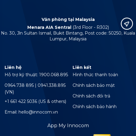
Văn phòng tại Malaysia
Menara AIA Sentral
(3rd Floor - R302)
No. 30, Jln Sultan Ismail, Bukit Bintang, Post code: 50250, Kuala
Lumpur, Malaysia
Liên hệ
Liên kết
Hỗ trợ kỹ thuật: 1900.068.895
Hình thức thanh toán
0964.738 895 | 0941.338.895
Chính sách bảo mật
(VN)
Chính sách đổi trả
+1 661 422 5036 (US & others)
Chính sách bảo hành
Email: hello@innocom.vn
App My Innocom