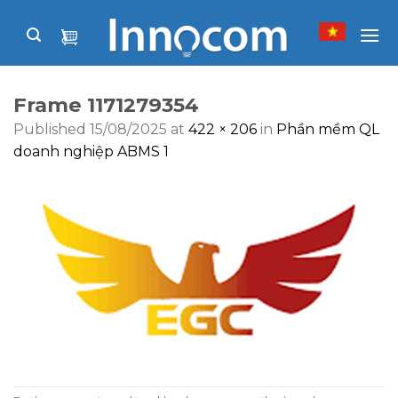
Skip
to
content
Frame 1171279354
Published
15/08/2025
at
422 × 206
in
Phần mềm QL
doanh nghiệp ABMS 1