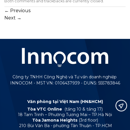
Both comments and trackbacks are currently closed.
←
Previous
Next
→
Công ty TNHH Công Nghệ và Tư vấn doanh nghiệp
INNOCOM - MST VN: 0106437939 - DUNS: 555783846
Văn phòng tại Việt Nam (HN&HCM)
Tòa VTC Online
(tầng 10 & tầng 17)
18 Tam Trinh – Phường Tương Mai – TP.Hà Nội
Tòa Jamona Heights
(3rd floor)
210 Bùi Văn Ba - phường Tân Thuận - TP.HCM