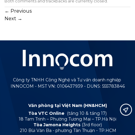
Both comments and trackbacks are currently closed.
←
Previous
Next
→
Công ty TNHH Công Nghệ và Tư vấn doanh nghiệp
INNOCOM - MST VN: 0106437939 - DUNS: 555783846
Văn phòng tại Việt Nam (HN&HCM)
Tòa VTC Online
(tầng 10 & tầng 17)
18 Tam Trinh – Phường Tương Mai – TP.Hà Nội
Tòa Jamona Heights
(3rd floor)
210 Bùi Văn Ba - phường Tân Thuận - TP.HCM