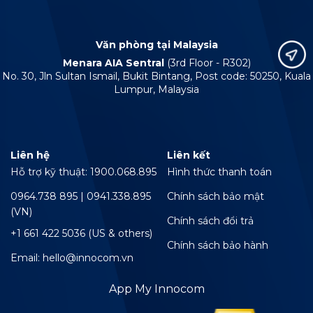
Văn phòng tại Malaysia
Menara AIA Sentral
(3rd Floor - R302)
No. 30, Jln Sultan Ismail, Bukit Bintang, Post code: 50250, Kuala
Lumpur, Malaysia
Liên hệ
Liên kết
Hỗ trợ kỹ thuật: 1900.068.895
Hình thức thanh toán
0964.738 895 | 0941.338.895
Chính sách bảo mật
(VN)
Chính sách đổi trả
+1 661 422 5036 (US & others)
Chính sách bảo hành
Email: hello@innocom.vn
App My Innocom