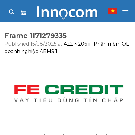
Skip
to
content
Frame 1171279335
Published
15/08/2025
at
422 × 206
in
Phần mềm QL
doanh nghiệp ABMS 1