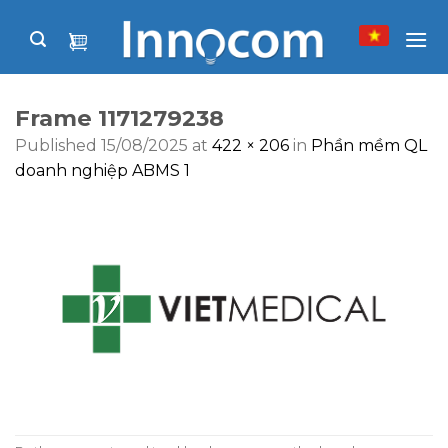
Skip
to
content
Frame 1171279238
Published
15/08/2025
at
422 × 206
in
Phần mềm QL
doanh nghiệp ABMS 1