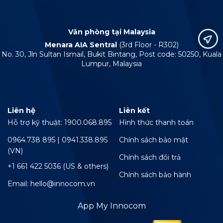
Văn phòng tại Malaysia
Menara AIA Sentral
(3rd Floor - R302)
No. 30, Jln Sultan Ismail, Bukit Bintang, Post code: 50250, Kuala
Lumpur, Malaysia
Liên hệ
Liên kết
Hỗ trợ kỹ thuật: 1900.068.895
Hình thức thanh toán
0964.738 895 | 0941.338.895
Chính sách bảo mật
(VN)
Chính sách đổi trả
+1 661 422 5036 (US & others)
Chính sách bảo hành
Email: hello@innocom.vn
App My Innocom