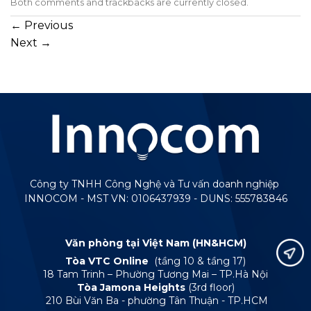
Both comments and trackbacks are currently closed.
←
Previous
Next
→
Công ty TNHH Công Nghệ và Tư vấn doanh nghiệp
INNOCOM - MST VN: 0106437939 - DUNS: 555783846
Văn phòng tại Việt Nam (HN&HCM)
Tòa VTC Online
(tầng 10 & tầng 17)
18 Tam Trinh – Phường Tương Mai – TP.Hà Nội
Tòa Jamona Heights
(3rd floor)
210 Bùi Văn Ba - phường Tân Thuận - TP.HCM