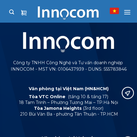
Skip
to
content
Công ty TNHH Công Nghệ và Tư vấn doanh nghiệp
INNOCOM - MST VN: 0106437939 - DUNS: 555783846
Văn phòng tại Việt Nam (HN&HCM)
Tòa VTC Online
(tầng 10 & tầng 17)
18 Tam Trinh – Phường Tương Mai – TP.Hà Nội
Tòa Jamona Heights
(3rd floor)
210 Bùi Văn Ba - phường Tân Thuận - TP.HCM