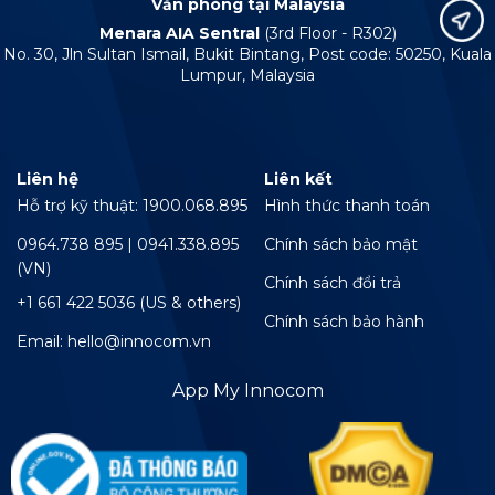
Văn phòng tại Malaysia
Menara AIA Sentral
(3rd Floor - R302)
No. 30, Jln Sultan Ismail, Bukit Bintang, Post code: 50250, Kuala
Lumpur, Malaysia
Liên hệ
Liên kết
Hỗ trợ kỹ thuật: 1900.068.895
Hình thức thanh toán
0964.738 895 | 0941.338.895
Chính sách bảo mật
(VN)
Chính sách đổi trả
+1 661 422 5036 (US & others)
Chính sách bảo hành
Email: hello@innocom.vn
App My Innocom