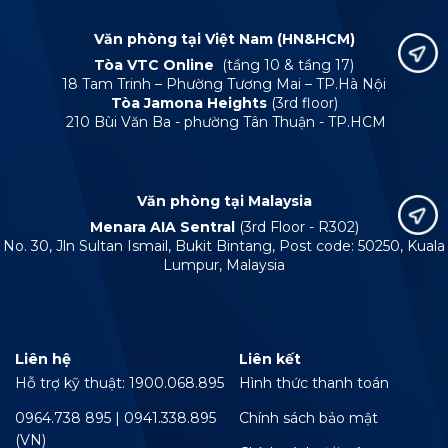
Văn phòng tại Việt Nam (HN&HCM)
Tòa VTC Online
(tầng 10 & tầng 17)
18 Tam Trinh – Phường Tương Mai – TP.Hà Nội
Tòa Jamona Heights
(3rd floor)
210 Bùi Văn Ba - phường Tân Thuận - TP.HCM
Văn phòng tại Malaysia
Menara AIA Sentral
(3rd Floor - R302)
No. 30, Jln Sultan Ismail, Bukit Bintang, Post code: 50250, Kuala
Lumpur, Malaysia
Liên hệ
Liên kết
Hỗ trợ kỹ thuật: 1900.068.895
Hình thức thanh toán
0964.738 895 | 0941.338.895
Chính sách bảo mật
(VN)