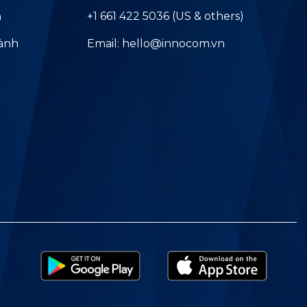
ả
+1 661 422 5036 (US & others)
hành
Email: hello@innocom.vn