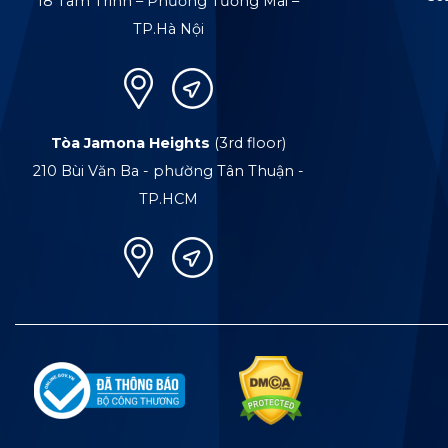
18 Tam Trinh – Phường Tương Mai –
TP.Hà Nội
Tòa Jamona Heights
(3rd floor)
210 Bùi Văn Ba - phường Tân Thuận -
TP.HCM