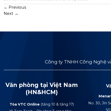
←
Previous
Next
→
Công ty TNHH Công Nghệ và
Văn phòng tại Việt Nam
V
(HN&HCM)
Menar
No. 30, Jln S
Tòa VTC Online
(tầng 10 & tầng 17)
50