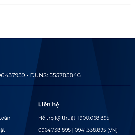
06437939 - DUNS: 555783846
Liên hệ
toán
Hỗ trợ kỹ thuật: 1900.068.895
ật
0964.738 895 | 0941.338.895 (VN)