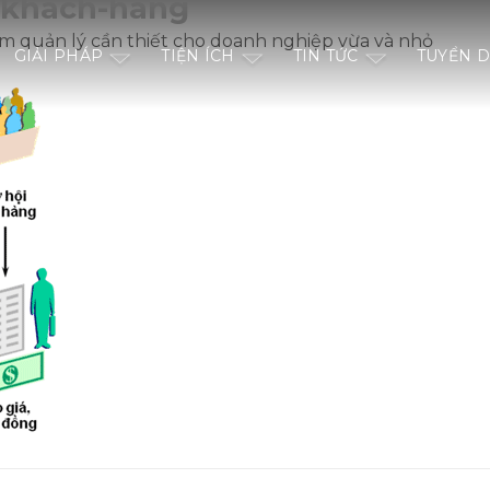
-khach-hang
quản lý cần thiết cho doanh nghiệp vừa và nhỏ
GIẢI PHÁP
TIỆN ÍCH
TIN TỨC
TUYỂN 