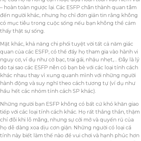
– hoàn toàn ngược lại. Các ESFP chân thành quan tâm
đến người khác, nhưng họ chỉ đơn giản tin rằng không
có mục tiêu trong cuộc sống nếu bạn không thể cảm
thấy thật sự sống.
Mặt khác, khả năng chi phối tuyệt vời tất cả năm giác
quan của các ESFP, có thể đẩy họ tham gia vào hành vi
nguy cơ, ví dụ như cờ bạc, trai gái, nhậu nhẹt,… Đây là lý
do tại sao các ESFP nên có bạn bè với các loại tính cách
khác nhau thay vì xung quanh mình với những người
hành động và suy nghĩ theo cách tương tự (ví dụ như
hầu hết các nhóm tính cách SP khác).
Những người bạn ESFP không có bất cứ khó khăn giao
tiếp với các loại tính cách khác. Họ rất thẳng thắn, thậm
chí đôi khi lỗ mãng, nhưng sự cởi mở và quyến rũ của
họ dễ dàng xoa dịu cơn giận. Những người có loại cá
tính này biết làm thế nào để vui chơi và hạnh phúc hơn