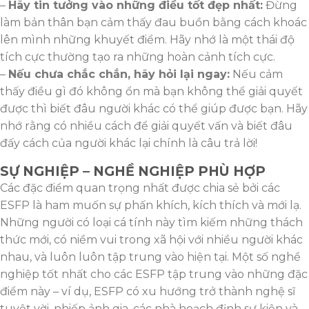
–
Hãy tin tưởng vào những điều tốt đẹp nhất:
Đừng
làm bản thân bạn cảm thấy đau buồn bằng cách khoác
lên mình những khuyết điểm. Hãy nhớ là một thái độ
tích cực thường tạo ra những hoàn cảnh tích cực.
–
Nếu chưa chắc chắn, hãy hỏi lại ngay:
Nếu cảm
thấy điều gì đó không ổn mà bạn không thể giải quyết
được thì biết đâu người khác có thể giúp được bạn. Hãy
nhớ rằng có nhiều cách để giải quyết vấn và biết đâu
đấy cách của người khác lại chính là câu trả lời!
SỰ NGHIỆP – NGHỀ NGHIỆP PHÙ HỢP
Các đặc điểm quan trọng nhất được chia sẻ bởi các
ESFP là ham muốn sự phấn khích, kích thích và mới lạ.
Những người có loại cá tính này tìm kiếm những thách
thức mới, có niềm vui trong xã hội với nhiều người khác
nhau, và luôn luôn tập trung vào hiện tại. Một số nghề
nghiệp tốt nhất cho các ESFP tập trung vào những đặc
điểm này – ví dụ, ESFP có xu hướng trở thành nghệ sĩ
tuyệt vời, nhiếp ảnh gia, các nhà hoạch định sự kiện và