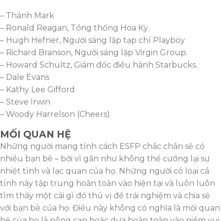
– Thánh Mark
– Ronald Reagan, Tổng thống Hoa Kỳ.
– Hugh Hefner, Người sáng lập tạp chí Playboy
– Richard Branson, Người sáng lập Virgin Group.
– Howard Schultz, Giám đốc điều hành Starbucks.
– Dale Evans
– Kathy Lee Gifford
– Steve Irwin
– Woody Harrelson (Cheers)
MỐI QUAN HỆ
Những người mang tính cách ESFP chắc chắn sẽ có
nhiều bạn bè – bởi vì gần như không thể cưỡng lại sự
nhiệt tình và lạc quan của họ. Những người có loại cá
tính này tập trung hoàn toàn vào hiện tại và luôn luôn
tìm thấy một cái gì đó thú vị để trải nghiệm và chia sẻ
với bạn bè của họ. Điều này không có nghĩa là mối quan
hệ của họ là nông cạn hoặc dựa hoàn toàn vào niềm vui