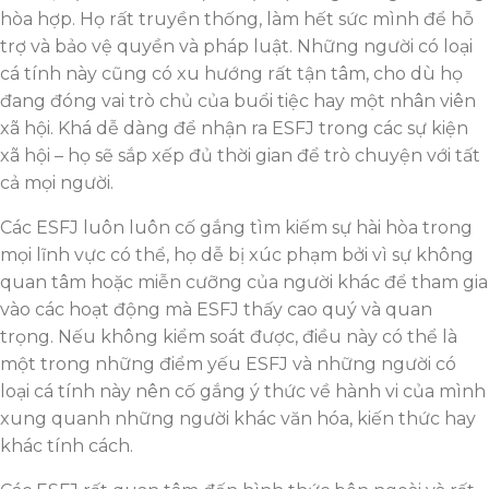
hòa hợp. Họ rất truyền thống, làm hết sức mình để hỗ
trợ và bảo vệ quyền và pháp luật. Những người có loại
cá tính này cũng có xu hướng rất tận tâm, cho dù họ
đang đóng vai trò chủ của buổi tiệc hay một nhân viên
xã hội. Khá dễ dàng để nhận ra ESFJ trong các sự kiện
xã hội – họ sẽ sắp xếp đủ thời gian để trò chuyện với tất
cả mọi người.
Các ESFJ luôn luôn cố gắng tìm kiếm sự hài hòa trong
mọi lĩnh vực có thể, họ dễ bị xúc phạm bởi vì sự không
quan tâm hoặc miễn cưỡng của người khác để tham gia
vào các hoạt động mà ESFJ thấy cao quý và quan
trọng. Nếu không kiểm soát được, điều này có thể là
một trong những điểm yếu ESFJ và những người có
loại cá tính này nên cố gắng ý thức về hành vi của mình
xung quanh những người khác văn hóa, kiến thức hay
khác tính cách.