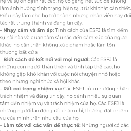
hệ và sự ổn định rất cao, họ cố gắng hết sức để không
làm ảnh hưởng tình trạng hiện tại, trừ khi thật cần thiết.
Điều này làm cho họ trở thành những nhân viên hay đối
tác rất trung thành và đáng tin cậy.
–
Nhạy cảm và ấm áp:
Tính cách của ESFJ là tìm kiếm
sự hài hòa và quan tâm sâu sắc đến cảm xúc của người
khác, họ cẩn thận không xúc phạm hoặc làm tổn
thương bất cứ ai.
–
Biết cách để kết nối với mọi người:
Các ESFJ là
những con người thân thiện và tính tập thể cao, họ
không gặp khó khăn với cuộc nói chuyện nhỏ hoặc
theo những nghi thức xã hội khác.
–
Rất coi trọng nhiệm vụ:
Các ESFJ có xu hướng nhận
trách nhiệm và đáng tin cậy, họ dành nhiều sự quan
tâm đến nhiệm vụ và trách nhiệm của họ. Các ESFJ là
những người lao động rất chăm chỉ, thường đặt nhiệm
vụ của mình trên nhu cầu của họ.
–
Làm tốt với các vấn đề thực tế:
Những người có các