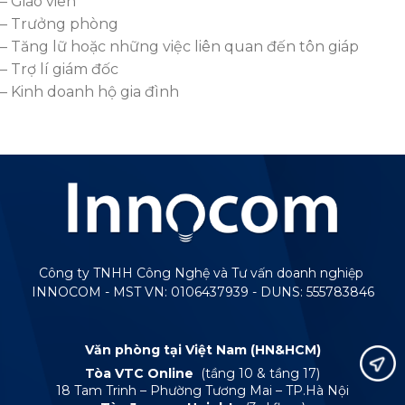
– Giáo viên
– Trưởng phòng
– Tăng lữ hoặc những việc liên quan đến tôn giáp
– Trợ lí giám đốc
– Kinh doanh hộ gia đình
Công ty TNHH Công Nghệ và Tư vấn doanh nghiệp
INNOCOM - MST VN: 0106437939 - DUNS: 555783846
Văn phòng tại Việt Nam (HN&HCM)
Tòa VTC Online
(tầng 10 & tầng 17)
18 Tam Trinh – Phường Tương Mai – TP.Hà Nội