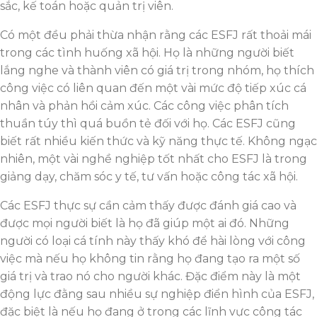
sắc, kế toán hoặc quản trị viên.
Có một đều phải thừa nhận rằng các ESFJ rất thoải mái
trong các tình huống xã hội. Họ là những người biết
lắng nghe và thành viên có giá trị trong nhóm, họ thích
công việc có liên quan đến một vài mức độ tiếp xúc cá
nhân và phản hồi cảm xúc. Các công việc phân tích
thuần túy thì quá buồn tẻ đối với họ. Các ESFJ cũng
biết rất nhiều kiến ​​thức và kỹ năng thực tế. Không ngạc
nhiên, một vài nghề nghiệp tốt nhất cho ESFJ là trong
giảng dạy, chăm sóc y tế, tư vấn hoặc công tác xã hội.
Các ESFJ thực sự cần cảm thấy được đánh giá cao và
được mọi người biết là họ đã giúp một ai đó. Những
người có loại cá tính này thấy khó để hài lòng với công
việc mà nếu họ không tin rằng họ đang tạo ra một số
giá trị và trao nó cho người khác. Đặc điểm này là một
động lực đằng sau nhiều sự nghiệp điển hình của ESFJ,
đặc biệt là nếu họ đang ở trong các lĩnh vực công tác