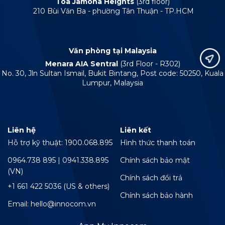
Tòa Jamona Heights
(3rd floor)
210 Bùi Văn Ba - phường Tân Thuận - TP.HCM
Văn phòng tại Malaysia
Menara AIA Sentral
(3rd Floor - R302)
No. 30, Jln Sultan Ismail, Bukit Bintang, Post code: 50250, Kuala
Lumpur, Malaysia
Liên hệ
Liên kết
Hỗ trợ kỹ thuật: 1900.068.895
Hình thức thanh toán
0964.738 895 | 0941.338.895
Chính sách bảo mật
(VN)
Chính sách đổi trả
+1 661 422 5036 (US & others)
Chính sách bảo hành
Email: hello@innocom.vn