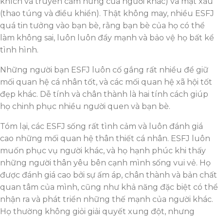
khích và truyền cảm hứng của người khác) và mặt xấu
(thao túng và điều khiển). Thật không may, nhiều ESFJ
quá tin tưởng vào bạn bè, rằng bạn bè của họ có thể
làm không sai, luôn luôn đẩy mạnh và bảo vệ họ bất kể
tình hình.
Những người bạn ESFJ luôn cố gắng rất nhiều để giữ
mối quan hệ cá nhân tốt, và các mối quan hệ xã hội tốt
đẹp khác. Dễ tính và chân thành là hai tính cách giúp
họ chinh phục nhiều người quen và bạn bè.
Tóm lại, các ESFJ sống rất tình cảm và luôn đánh giá
cao những mối quan hệ thân thiết cá nhân. ESFJ luôn
muốn phục vụ người khác, và họ hạnh phúc khi thấy
những người thân yêu bên cạnh mình sống vui vẻ. Họ
được đánh giá cao bởi sự ấm áp, chân thành và bản chất
quan tâm của mình, cũng như khả năng đặc biệt có thể
nhận ra và phát triển những thế mạnh của người khác.
Họ thường không giỏi giải quyết xung đột, nhưng