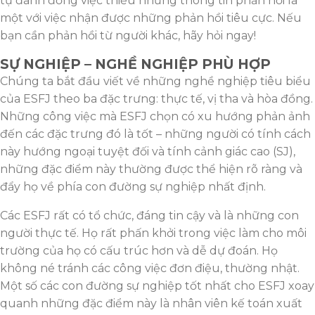
tự đánh đồng việc thiếu những thông tin phản hồi là
một với việc nhận được những phản hồi tiêu cực. Nếu
bạn cần phản hồi từ người khác, hãy hỏi ngay!
SỰ NGHIỆP – NGHỀ NGHIỆP PHÙ HỢP
Chúng ta bắt đầu viết về những nghề nghiệp tiêu biểu
của ESFJ theo ba đặc trưng: thực tế, vị tha và hòa đồng.
Những công việc mà ESFJ chọn có xu hướng phản ảnh
đến các đặc trưng đó là tốt – những người có tính cách
này hướng ngoại tuyệt đối và tính cảnh giác cao (SJ),
những đặc điểm này thường được thể hiện rõ ràng và
đẩy họ về phía con đường sự nghiệp nhất định.
Các ESFJ rất có tổ chức, đáng tin cậy và là những con
người thực tế. Họ rất phấn khởi trong việc làm cho môi
trường của họ có cấu trúc hơn và dễ dự đoán. Họ
không né tránh các công việc đơn điệu, thường nhật.
Một số các con đường sự nghiệp tốt nhất cho ESFJ xoay
quanh những đặc điểm này là nhân viên kế toán xuất