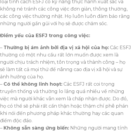
loại tính cách ESFJ có kỹ năng thực hành xuất sắc và
không né tránh các công việc đơn giản, thông thường,
các công việc thường nhật. Họ luôn luôn đảm bảo rằng
những người gần gũi với họ sẽ được chăm sóc.
Điểm yếu của ESFJ trong công việc:
–
Thường bị ám ảnh bởi địa vị xã hội của họ:
Các ESFJ
thường có một nhu cầu rất lớn muốn được xem là
người chịu trách nhiệm, tôn trọng và thành công – họ
sẽ làm tất cả mọi thứ để nânng cao địa vị xã hội và sự
ảnh hưởng của họ.
–
Có thể không linh hoạt:
Các ESFJ rất coi trọng
truyền thống và thường lo lắng quá nhiều về những
việc mà người khác vẫn xem là chấp nhận được. Do đó,
họ có thể sẽ phải rất cẩn thận hoặc thậm chí phê phán
khi nói đến phương pháp khác thường hay các quan
điểm độc đáo.
–
Không sẵn sàng ứng biến:
Những người mang tính