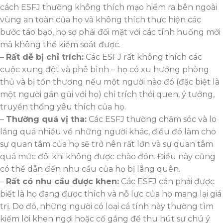
cách ESFJ thường không thích mạo hiểm ra bên ngoài
vùng an toàn của họ và không thích thực hiện các
bước táo bạo, họ sợ phải đối mặt với các tính huống mới
mà không thể kiểm soát được.
–
Rất dễ bị chỉ trích:
Các ESFJ rất không thích các
cuộc xung đột và phê bình – họ có xu hướng phòng
thủ và bị tổn thương nếu một người nào đó (đặc biệt là
một người gần gũi với họ) chỉ trích thói quen, ý tưởng,
truyền thống yêu thích của họ.
–
Thường quá vị tha:
Các ESFJ thường chăm sóc và lo
lắng quá nhiều về những người khác, điều đó làm cho
sự quan tâm của họ sẽ trở nên rất lớn và sự quan tâm
quá mức đôi khi không được chào đón. Điều này cũng
có thể dẫn đến nhu cầu của họ bị lãng quên.
–
Rất có nhu cầu được khen:
Các ESFJ cần phải được
biết là họ đang được thích và nỗ lực của họ mang lại giá
trị. Do đó, những người có loại cá tính này thường tìm
kiếm lời khen ngợi hoặc cố gắng để thu hút sự chú ý