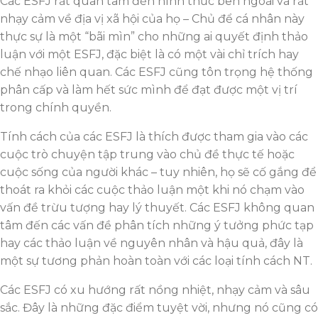
Các ESFJ rất quan tâm đến hình thức bên ngoài và rất
nhạy cảm về địa vị xã hội của họ – Chủ để cá nhân này
thực sự là một “bãi mìn” cho những ai quyết định thảo
luận với một ESFJ, đặc biệt là có một vài chỉ trích hay
chế nhạo liên quan. Các ESFJ cũng tôn trọng hệ thống
phân cấp và làm hết sức mình để đạt được một vị trí
trong chính quyền.
Tính cách của các ESFJ là thích được tham gia vào các
cuộc trò chuyện tập trung vào chủ đề thực tế hoặc
cuộc sống của người khác – tuy nhiên, họ sẽ cố gắng để
thoát ra khỏi các cuộc thảo luận một khi nó chạm vào
vấn đề trừu tượng hay lý thuyết. Các ESFJ không quan
tâm đến các vấn đề phân tích những ý tưởng phức tạp
hay các thảo luận về nguyên nhân và hậu quả, đây là
một sự tương phản hoàn toàn với các loại tính cách NT.
Các ESFJ có xu hướng rất nồng nhiệt, nhạy cảm và sâu
sắc. Đây là những đặc điểm tuyệt vời, nhưng nó cũng có