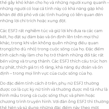
thể gây khó khăn cho họ và những người xung quanh –
những người có loại cá tính này có khả năng gặp khó
khăn để đối phó với các tình huống có liên quan đến
những lời chỉ trích hoặc xung đột.
Các ESFJ rất nghiêm túc và giữ lời khi đưa ra các cam
kết, họ đặt sự đảm bảo và ổn định lên trên mọi thứ
khác, trong khi vẫn không quên những điều quan
trọng(cho dù nhỏ) trong cuộc sống của họ. Đặc điểm
tính cách này làm cho họ trở thành những đối tác rất
bền vững và trung thành. Các ESFJ thích cấu trúc hơn
tự phát, thích giá trị rõ ràng, khả năng dự đoán và ổn
định – trong mọi lĩnh vực của cuộc sống của họ.
Do đặc điểm tính cách ở trên, phụ nữ ESFJ thường
được coi là cực kỳ nữ tính và thường được mô tả như là
hình mẫu trong cả cuộc sống thực và phim hoặc
chương trình truyền hình. Với đàn ông ESFJ thì thường
thể hiện và sử dụng những đặc điểm này theo một