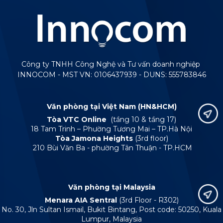
Công ty TNHH Công Nghệ và Tư vấn doanh nghiệp
INNOCOM - MST VN: 0106437939 - DUNS: 555783846
Văn phòng tại Việt Nam (HN&HCM)
Tòa VTC Online
(tầng 10 & tầng 17)
18 Tam Trinh – Phường Tương Mai – TP.Hà Nội
Tòa Jamona Heights
(3rd floor)
210 Bùi Văn Ba - phường Tân Thuận - TP.HCM
Văn phòng tại Malaysia
Menara AIA Sentral
(3rd Floor - R302)
No. 30, Jln Sultan Ismail, Bukit Bintang, Post code: 50250, Kuala
Lumpur, Malaysia