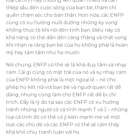
loại cá tính này thường liên quan nhiều và can
thiệp sâu đến cuộc sống của bạn bè, thậm chí
quên chăm sóc cho bản thân. Hơn nữa, các ENFP
cũng có xu hướng nuôi dưỡng những kỳ vọng
không thực tế khi nói đến tình bạn. Điều này có
khả năng có thể dẫn đến căng thẳng và thất vọng
khi nhận ra rằng bạn bè của họ không phải là hoàn
mỹ hay tậm tâm như họ muốn.
Nói chung, ENFP có thể sẽ là khá duy tâm và nhạy
cảm. Cái gì cũng có mặt trái của nó và sự nhạy cảm
của ENFP không phải là một ngoại lệ – nó cho
phép họ kết nối với bạn bè và người quen rất dễ
dàng, nhưng cũng làm cho ENFP rất dễ bị chỉ
trích. Đây là lý do tại sao các ENFP có xu hướng
tránh những người có cá tính mạnh T và J – những
loại cá tính đó có thể có ý kiến ​​mạnh mẽ về một
loạt các chủ đề và các ENFP có thể sẽ cảm thấy
khá khó chịu tranh luận với họ.