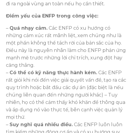
đi ra ngoài vùng an toàn nếu họ cần thiết.
Điểm yếu của ENFP trong công việc:
–
Quá nhạy cảm.
Các ENFP có xu hướng có
những cảm xúc rất mãnh liệt, xem chúng như là
một phần không thể tách rời của bản sắc của họ.
Điều này là nguyên nhân làm cho ENFP phản ứng
mạnh mẽ trước những lời chỉ trích, xung đột hay
căng thẳng.
–
Có thể có kỹ năng thực hành kém.
Các ENFP
rất giỏi khi nói đến việc giải quyết vấn đề, tạo ra các
quy trình hoặc bắt đầu các dự án (đặc biệt là nếu
chúng liên quan đến những người khác) – Tuy
nhiên, họ có thể cảm thấy khó khăn để thông qua
và áp dụng nó vào thực tế, bên cạnh việc quản lý
mọi thứ.
–
Suy nghĩ quá nhiều điều.
Các ENFP luôn luôn
tìm kiếm những động cơ ẩn và có xu hướng suy