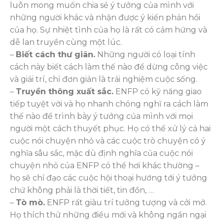
luôn mong muốn chia sẻ ý tưởng của mình với
những người khác và nhận được ý kiến phản hồi ​​
của họ. Sự nhiệt tình của họ là rất có cảm hứng và
dễ lan truyền cùng một lúc.
–
Biết cách thư giãn.
Những người có loại tính
cách này biết cách làm thế nào để dừng công việc
và giải trí, chỉ đơn giản là trải nghiệm cuộc sống.
–
Truyền thông xuất sắc.
ENFP có kỹ năng giao
tiếp tuyệt vời và họ nhanh chóng nghĩ ra cách làm
thế nào để trình bày ý tưởng của mình với mọi
người một cách thuyết phục. Họ có thể xử lý cả hai
cuộc nói chuyện nhỏ và các cuộc trò chuyện có ý
nghĩa sâu sắc, mặc dù định nghĩa của cuộc nói
chuyện nhỏ của ENFP có thể hơi khác thường –
họ sẽ chỉ đạo các cuộc hội thoại hướng tới ý tưởng
chứ không phải là thời tiết, tin đồn, …
–
Tò mò.
ENFP rất giàu trí tưởng tượng và cởi mở.
Họ thích thử những điều mới và không ngần ngại