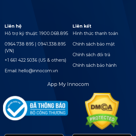
Liên hệ
Liên kết
Hỗ trợ kỹ thuật: 1900.068.895
Hình thức thanh toán
0964.738 895 | 0941.338.895
Chính sách bảo mật
(VN)
Chính sách đổi trả
+1 661 422 5036 (US & others)
Chính sách bảo hành
Email: hello@innocom.vn
App My Innocom