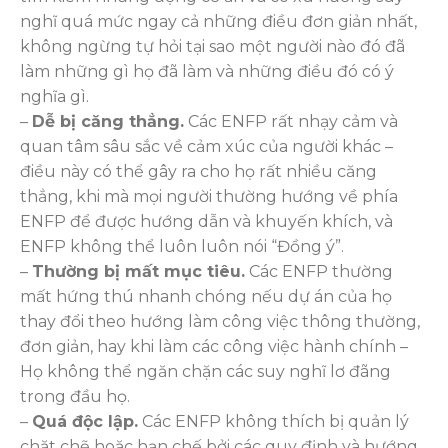
nghĩ quá mức ngay cả những điều đơn giản nhất,
không ngừng tự hỏi tại sao một người nào đó đã
làm những gì họ đã làm và những điều đó có ý
nghĩa gì.
–
Dễ bị căng thẳng.
Các ENFP rất nhạy cảm và
quan tâm sâu sắc về cảm xúc của người khác –
điều này có thể gây ra cho họ rất nhiều căng
thẳng, khi mà mọi người thường hướng về phía
ENFP để được hướng dẫn và khuyến khích, và
ENFP không thể luôn luôn nói “Đồng ý”.
–
Thường bị mất mục tiêu.
Các ENFP thường
mất hứng thú nhanh chóng nếu dự án của họ
thay đổi theo hướng làm công việc thông thường,
đơn giản, hay khi làm các công việc hành chính –
Họ không thể ngăn chặn các suy nghĩ lơ đãng
trong đầu họ.
–
Quá độc lập.
Các ENFP không thích bị quản lý
chặt chẽ hoặc hạn chế bởi các quy định và hướng