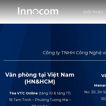
Skip
to
GIỚI THIỆU
content
Công ty TNHH Công Nghệ và
Văn phòng tại Việt Nam
V
(HN&HCM)
Menar
No. 30, Jln S
Tòa VTC Online
(tầng 10 & tầng 17)
50
18 Tam Trinh – Phường Tương Mai –