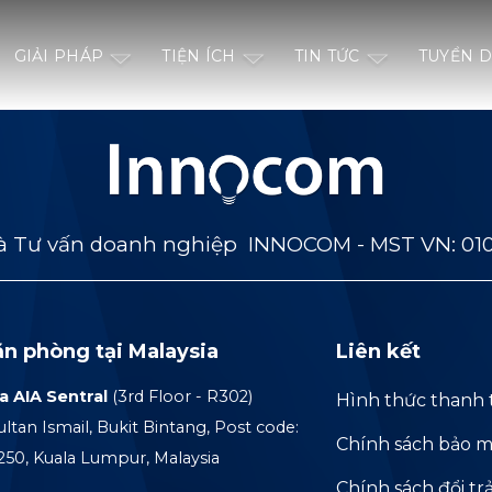
GIẢI PHÁP
TIỆN ÍCH
TIN TỨC
TUYỂN 
 Tư vấn doanh nghiệp INNOCOM - MST VN: 01
ăn phòng tại Malaysia
Liên kết
a AIA Sentral
(3rd Floor - R302)
Hình thức thanh 
ultan Ismail, Bukit Bintang, Post code:
Chính sách bảo m
250, Kuala Lumpur, Malaysia
Chính sách đổi tr