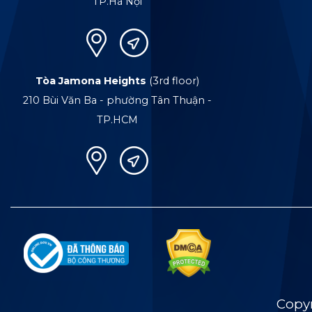
TP.Hà Nội
Tòa Jamona Heights
(3rd floor)
210 Bùi Văn Ba - phường Tân Thuận -
TP.HCM
Copy