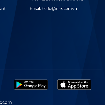
hành
Email: hello@innocom.vn
nocom