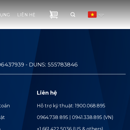
DỤNG
LIÊN HỆ
06437939 - DUNS: 555783846
Liên hệ
toán
Hỗ trợ kỹ thuật: 1900.068.895
ật
0964.738 895 | 0941.338.895 (VN)
ả
+1 661 422 5036 (US & others)