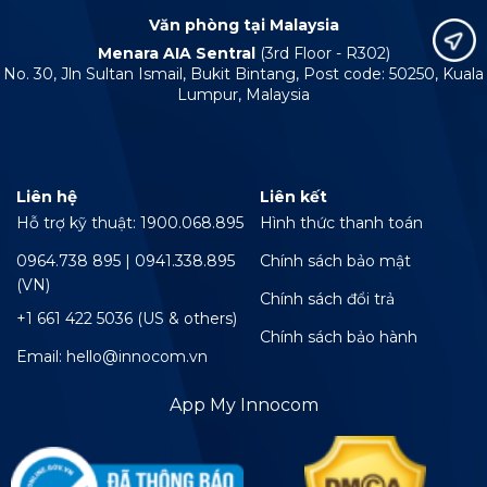
Văn phòng tại Malaysia
Menara AIA Sentral
(3rd Floor - R302)
No. 30, Jln Sultan Ismail, Bukit Bintang, Post code: 50250, Kuala
Lumpur, Malaysia
Liên hệ
Liên kết
Hỗ trợ kỹ thuật: 1900.068.895
Hình thức thanh toán
0964.738 895 | 0941.338.895
Chính sách bảo mật
(VN)
Chính sách đổi trả
+1 661 422 5036 (US & others)
Chính sách bảo hành
Email: hello@innocom.vn
App My Innocom