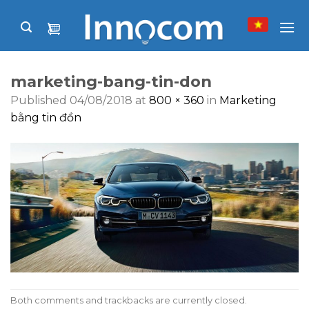
Skip
to
content
marketing-bang-tin-don
Published
04/08/2018
at
800 × 360
in
Marketing
bằng tin đồn
Both comments and trackbacks are currently closed.