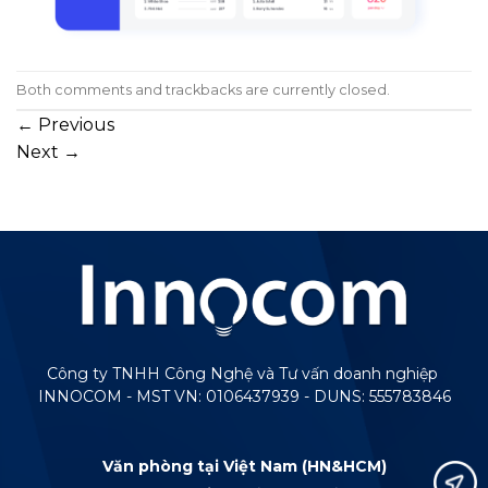
Both comments and trackbacks are currently closed.
←
Previous
Next
→
Công ty TNHH Công Nghệ và Tư vấn doanh nghiệp
INNOCOM - MST VN: 0106437939 - DUNS: 555783846
Văn phòng tại Việt Nam (HN&HCM)