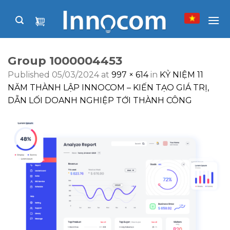
Skip
to
content
Group 1000004453
Published
05/03/2024
at
997 × 614
in
KỶ NIỆM 11
NĂM THÀNH LẬP INNOCOM – KIẾN TẠO GIÁ TRỊ,
DẪN LỐI DOANH NGHIỆP TỚI THÀNH CÔNG