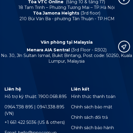
Tòa VTC Online
(tầng 10 & tầng 17)
18 Tam Trinh – Phường Tương Mai – TP.Hà Nội
Tòa Jamona Heights
(3rd floor)
210 Bùi Văn Ba - phường Tân Thuận - TP.HCM
Văn phòng tại Malaysia
Menara AIA Sentral
(3rd Floor - R302)
No. 30, Jln Sultan Ismail, Bukit Bintang, Post code: 50250, Kuala
Lumpur, Malaysia
Liên hệ
Liên kết
Hỗ trợ kỹ thuật: 1900.068.895
Hình thức thanh toán
0964.738 895 | 0941.338.895
Chính sách bảo mật
(VN)
Chính sách đổi trả
+1 661 422 5036 (US & others)
Chính sách bảo hành
Email: hello@innocom.vn