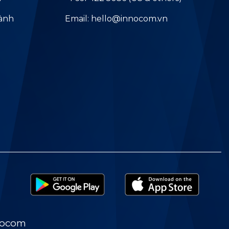
hành
Email: hello@innocom.vn
nocom