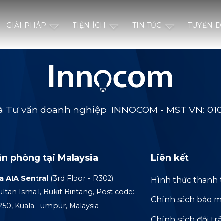
GIẢI PHÁP
TIỆN ÍCH
TIN TỨC
TUYỂN 
 Tư vấn doanh nghiệp INNOCOM - MST VN: 01
ăn phòng tại Malaysia
Liên kết
a AIA Sentral
(3rd Floor - R302)
Hình thức thanh 
ultan Ismail, Bukit Bintang, Post code:
Chính sách bảo m
250, Kuala Lumpur, Malaysia
Chính sách đổi tr