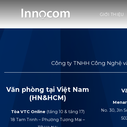
Skip
to
GIỚI THIỆU
content
Công ty TNHH Công Nghệ và
Văn phòng tại Việt Nam
V
(HN&HCM)
Menar
No. 30, Jln S
Tòa VTC Online
(tầng 10 & tầng 17)
50
18 Tam Trinh – Phường Tương Mai –