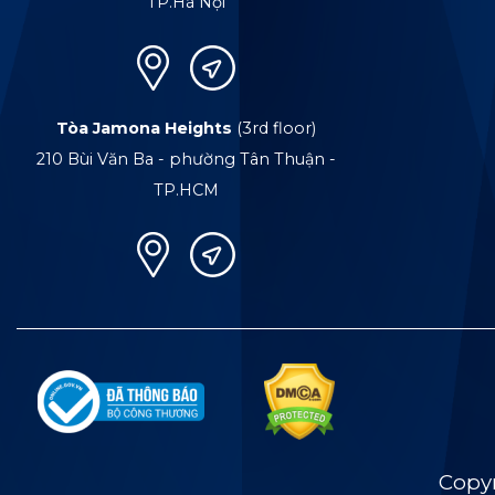
TP.Hà Nội
Tòa Jamona Heights
(3rd floor)
210 Bùi Văn Ba - phường Tân Thuận -
TP.HCM
Copy