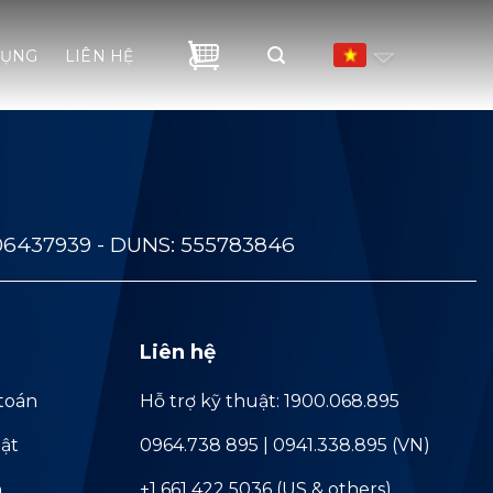
DỤNG
LIÊN HỆ
06437939 - DUNS: 555783846
Liên hệ
toán
Hỗ trợ kỹ thuật: 1900.068.895
ật
0964.738 895 | 0941.338.895 (VN)
ả
+1 661 422 5036 (US & others)