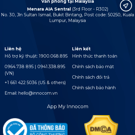
Văn phòng tại Malaysia
Menara AIA Sentral
(3rd Floor - R302)
No. 30, Jln Sultan Ismail, Bukit Bintang, Post code: 50250, Kuala
Lumpur, Malaysia
Liên hệ
Liên kết
Hỗ trợ kỹ thuật: 1900.068.895
Hình thức thanh toán
0964.738 895 | 0941.338.895
Chính sách bảo mật
(VN)
Chính sách đổi trả
+1 661 422 5036 (US & others)
Chính sách bảo hành
Email: hello@innocom.vn
App My Innocom