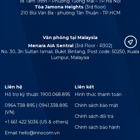
18 Tam Trinh – Phường Tương Mai – TP.Hà Nội
Tòa Jamona Heights
(3rd floor)
210 Bùi Văn Ba - phường Tân Thuận - TP.HCM
Văn phòng tại Malaysia
Menara AIA Sentral
(3rd Floor - R302)
No. 30, Jln Sultan Ismail, Bukit Bintang, Post code: 50250, Kuala
Lumpur, Malaysia
Liên hệ
Liên kết
Hỗ trợ kỹ thuật: 1900.068.895
Hình thức thanh toán
0964.738 895 | 0941.338.895
Chính sách bảo mật
(VN)
Chính sách đổi trả
+1 661 422 5036 (US & others)
Chính sách bảo hành
Email: hello@innocom.vn