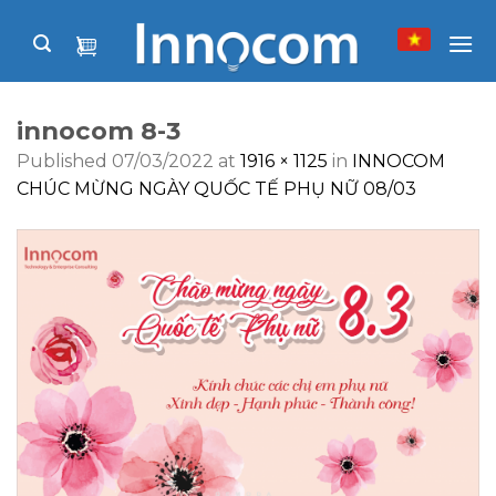
Skip
to
content
innocom 8-3
Published
07/03/2022
at
1916 × 1125
in
INNOCOM
CHÚC MỪNG NGÀY QUỐC TẾ PHỤ NỮ 08/03