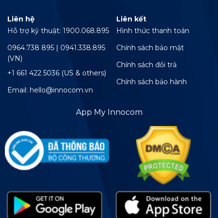
Liên hệ
Liên kết
Hỗ trợ kỹ thuật: 1900.068.895
Hình thức thanh toán
0964.738 895 | 0941.338.895
Chính sách bảo mật
(VN)
Chính sách đổi trả
+1 661 422 5036 (US & others)
Chính sách bảo hành
Email: hello@innocom.vn
App My Innocom