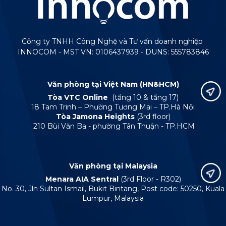
Công ty TNHH Công Nghệ và Tư vấn doanh nghiệp
INNOCOM - MST VN: 0106437939 - DUNS: 555783846
Văn phòng tại Việt Nam (HN&HCM)
Tòa VTC Online
(tầng 10 & tầng 17)
18 Tam Trinh – Phường Tương Mai – TP.Hà Nội
Tòa Jamona Heights
(3rd floor)
210 Bùi Văn Ba - phường Tân Thuận - TP.HCM
Văn phòng tại Malaysia
Menara AIA Sentral
(3rd Floor - R302)
No. 30, Jln Sultan Ismail, Bukit Bintang, Post code: 50250, Kuala
Lumpur, Malaysia