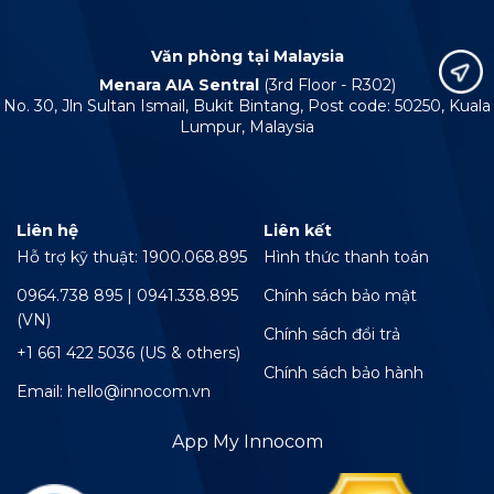
Văn phòng tại Malaysia
Menara AIA Sentral
(3rd Floor - R302)
No. 30, Jln Sultan Ismail, Bukit Bintang, Post code: 50250, Kuala
Lumpur, Malaysia
Liên hệ
Liên kết
Hỗ trợ kỹ thuật: 1900.068.895
Hình thức thanh toán
0964.738 895 | 0941.338.895
Chính sách bảo mật
(VN)
Chính sách đổi trả
+1 661 422 5036 (US & others)
Chính sách bảo hành
Email: hello@innocom.vn
App My Innocom