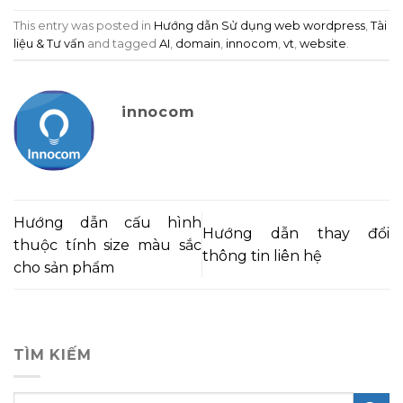
This entry was posted in
Hướng dẫn Sử dụng web wordpress
,
Tài
liệu & Tư vấn
and tagged
AI
,
domain
,
innocom
,
vt
,
website
.
innocom
Hướng dẫn cấu hình
Hướng dẫn thay đổi
thuộc tính size màu sắc
thông tin liên hệ
cho sản phẩm
TÌM KIẾM