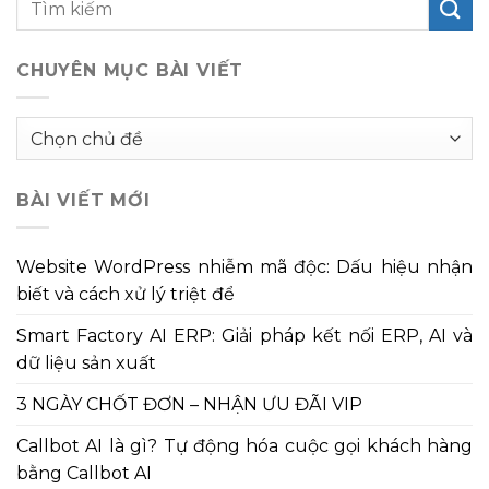
CHUYÊN MỤC BÀI VIẾT
Chuyên
mục
bài
BÀI VIẾT MỚI
viết
Website WordPress nhiễm mã độc: Dấu hiệu nhận
biết và cách xử lý triệt để
Smart Factory AI ERP: Giải pháp kết nối ERP, AI và
dữ liệu sản xuất
3 NGÀY CHỐT ĐƠN – NHẬN ƯU ĐÃI VIP
Callbot AI là gì? Tự động hóa cuộc gọi khách hàng
bằng Callbot AI