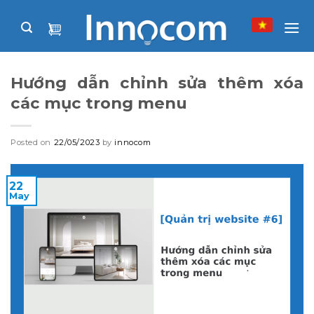
Skip
to
content
Hướng dẫn chỉnh sửa thêm xóa
các mục trong menu
Posted on
22/05/2023
by
innocom
22
May