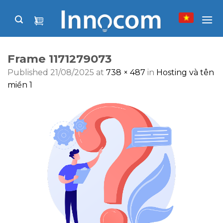
Skip
to
content
Frame 1171279073
Published
21/08/2025
at
738 × 487
in
Hosting và tên
miền 1