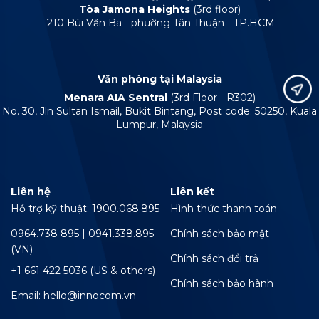
Tòa Jamona Heights
(3rd floor)
210 Bùi Văn Ba - phường Tân Thuận - TP.HCM
Văn phòng tại Malaysia
Menara AIA Sentral
(3rd Floor - R302)
No. 30, Jln Sultan Ismail, Bukit Bintang, Post code: 50250, Kuala
Lumpur, Malaysia
Liên hệ
Liên kết
Hỗ trợ kỹ thuật: 1900.068.895
Hình thức thanh toán
0964.738 895 | 0941.338.895
Chính sách bảo mật
(VN)
Chính sách đổi trả
+1 661 422 5036 (US & others)
Chính sách bảo hành
Email: hello@innocom.vn