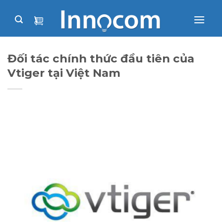
Skip
to
content
Đối tác chính thức đầu tiên của
Vtiger tại Việt Nam
2019
Đối tác chính thức đầu tiên của Vtiger tại Việt
Nam