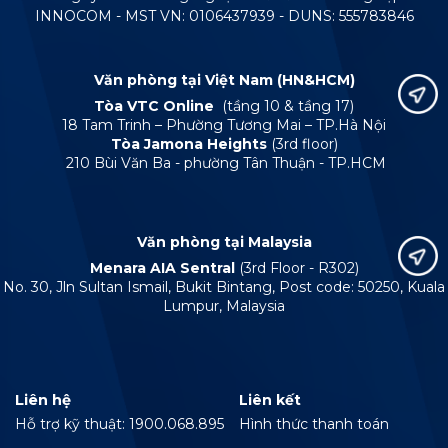
INNOCOM - MST VN: 0106437939 - DUNS: 555783846
Văn phòng tại Việt Nam (HN&HCM)
Tòa VTC Online
(tầng 10 & tầng 17)
18 Tam Trinh – Phường Tương Mai – TP.Hà Nội
Tòa Jamona Heights
(3rd floor)
210 Bùi Văn Ba - phường Tân Thuận - TP.HCM
Văn phòng tại Malaysia
Menara AIA Sentral
(3rd Floor - R302)
No. 30, Jln Sultan Ismail, Bukit Bintang, Post code: 50250, Kuala
Lumpur, Malaysia
Liên hệ
Liên kết
Hỗ trợ kỹ thuật: 1900.068.895
Hình thức thanh toán