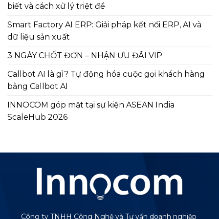
biết và cách xử lý triệt để
Smart Factory AI ERP: Giải pháp kết nối ERP, AI và
dữ liệu sản xuất
3 NGÀY CHỐT ĐƠN – NHẬN ƯU ĐÃI VIP
Callbot AI là gì? Tự động hóa cuộc gọi khách hàng
bằng Callbot AI
INNOCOM góp mặt tại sự kiện ASEAN India
ScaleHub 2026
Công ty TNHH Công Nghệ và Tư vấn doanh nghiệp