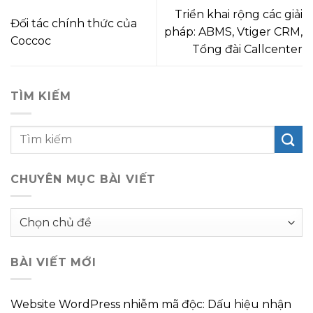
Triển khai rộng các giải
Đối tác chính thức của
pháp: ABMS, Vtiger CRM,
Coccoc
Tổng đài Callcenter
TÌM KIẾM
CHUYÊN MỤC BÀI VIẾT
Chuyên
mục
bài
BÀI VIẾT MỚI
viết
Website WordPress nhiễm mã độc: Dấu hiệu nhận