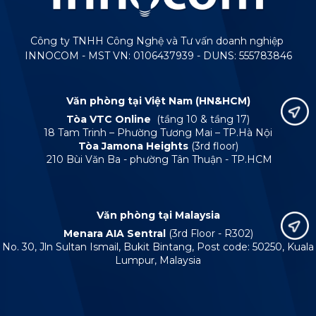
Công ty TNHH Công Nghệ và Tư vấn doanh nghiệp
INNOCOM - MST VN: 0106437939 - DUNS: 555783846
Văn phòng tại Việt Nam (HN&HCM)
Tòa VTC Online
(tầng 10 & tầng 17)
18 Tam Trinh – Phường Tương Mai – TP.Hà Nội
Tòa Jamona Heights
(3rd floor)
210 Bùi Văn Ba - phường Tân Thuận - TP.HCM
Văn phòng tại Malaysia
Menara AIA Sentral
(3rd Floor - R302)
No. 30, Jln Sultan Ismail, Bukit Bintang, Post code: 50250, Kuala
Lumpur, Malaysia