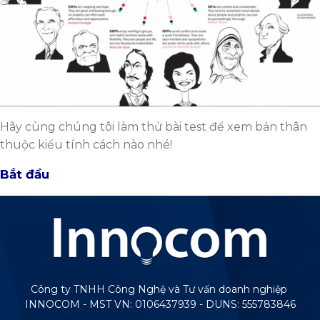
Hãy cùng chúng tôi làm thử bài test để xem bản thân
thuộc kiểu tính cách nào nhé!
Bắt đầu
Công ty TNHH Công Nghệ và Tư vấn doanh nghiệp
INNOCOM - MST VN: 0106437939 - DUNS: 555783846