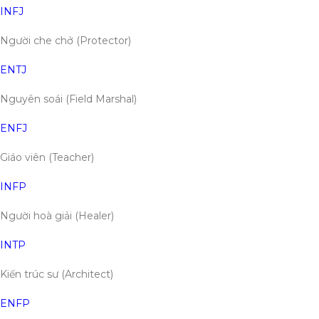
INFJ
Người che chở (Protector)
ENTJ
Nguyên soái (Field Marshal)
ENFJ
Giáo viên (Teacher)
INFP
Người hoà giải (Healer)
INTP
Kiến trúc sư (Architect)
ENFP