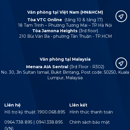
Văn phòng tại Việt Nam (HN&HCM)
Tòa VTC Online
(tầng 10 & tầng 17)
18 Tam Trinh – Phường Tương Mai – TP.Hà Nội
Tòa Jamona Heights
(3rd floor)
210 Bùi Văn Ba - phường Tân Thuận - TP.HCM
Văn phòng tại Malaysia
Menara AIA Sentral
(3rd Floor - R302)
No. 30, Jln Sultan Ismail, Bukit Bintang, Post code: 50250, Kuala
Lumpur, Malaysia
Liên hệ
Liên kết
Hỗ trợ kỹ thuật: 1900.068.895
Hình thức thanh toán
0964.738 895 | 0941.338.895
Chính sách bảo mật
(VN)