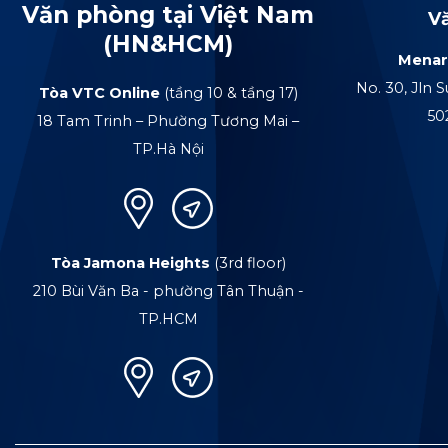
Văn phòng tại Việt Nam
V
(HN&HCM)
Menar
No. 30, Jln S
Tòa VTC Online
(tầng 10 & tầng 17)
50
18 Tam Trinh – Phường Tương Mai –
TP.Hà Nội
Tòa Jamona Heights
(3rd floor)
210 Bùi Văn Ba - phường Tân Thuận -
TP.HCM