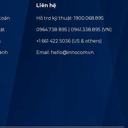
Liên hệ
toán
Hỗ trợ kỹ thuật: 1900.068.895
ật
0964.738 895 | 0941.338.895 (VN)
ả
+1 661 422 5036 (US & others)
hành
Email: hello@innocom.vn