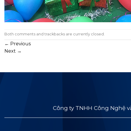
Both comments and trackbacks are currently closed.
←
Previous
Next
→
Công ty TNHH Công Nghệ và