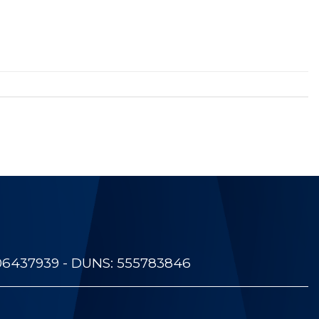
06437939 - DUNS: 555783846