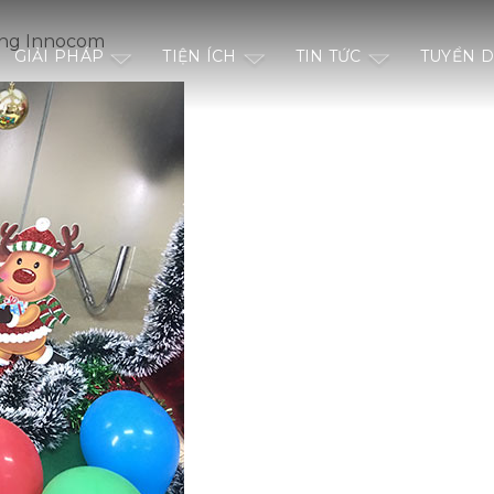
ùng Innocom
GIẢI PHÁP
TIỆN ÍCH
TIN TỨC
TUYỂN 