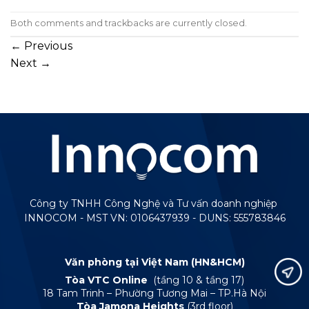
Both comments and trackbacks are currently closed.
←
Previous
Next
→
Công ty TNHH Công Nghệ và Tư vấn doanh nghiệp
INNOCOM - MST VN: 0106437939 - DUNS: 555783846
Văn phòng tại Việt Nam (HN&HCM)
Tòa VTC Online
(tầng 10 & tầng 17)
18 Tam Trinh – Phường Tương Mai – TP.Hà Nội
Tòa Jamona Heights
(3rd floor)