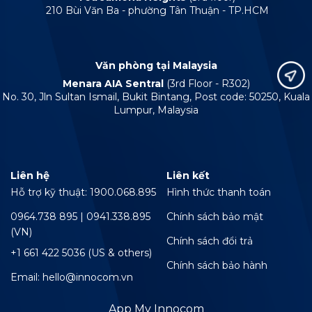
210 Bùi Văn Ba - phường Tân Thuận - TP.HCM
Văn phòng tại Malaysia
Menara AIA Sentral
(3rd Floor - R302)
No. 30, Jln Sultan Ismail, Bukit Bintang, Post code: 50250, Kuala
Lumpur, Malaysia
Liên hệ
Liên kết
Hỗ trợ kỹ thuật: 1900.068.895
Hình thức thanh toán
0964.738 895 | 0941.338.895
Chính sách bảo mật
(VN)
Chính sách đổi trả
+1 661 422 5036 (US & others)
Chính sách bảo hành
Email: hello@innocom.vn
App My Innocom