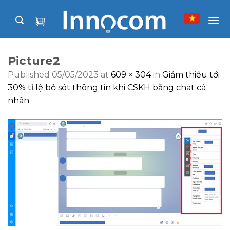
Skip
to
content
Picture2
Published
05/05/2023
at
609 × 304
in
Giảm thiểu tới
30% tỉ lệ bỏ sót thông tin khi CSKH bằng chat cá
nhân