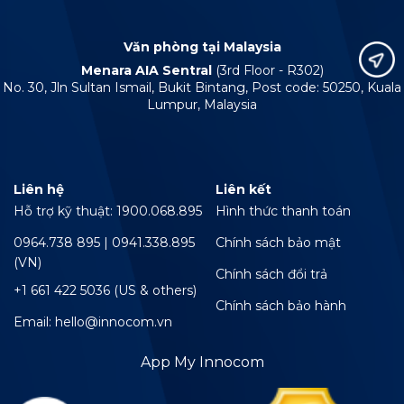
Văn phòng tại Malaysia
Menara AIA Sentral
(3rd Floor - R302)
No. 30, Jln Sultan Ismail, Bukit Bintang, Post code: 50250, Kuala
Lumpur, Malaysia
Liên hệ
Liên kết
Hỗ trợ kỹ thuật: 1900.068.895
Hình thức thanh toán
0964.738 895 | 0941.338.895
Chính sách bảo mật
(VN)
Chính sách đổi trả
+1 661 422 5036 (US & others)
Chính sách bảo hành
Email: hello@innocom.vn
App My Innocom