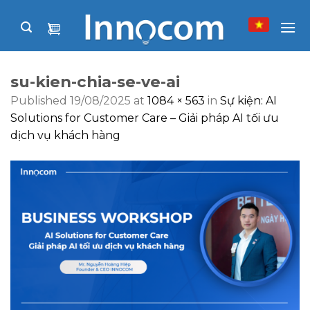
Skip
to
content
su-kien-chia-se-ve-ai
Published
19/08/2025
at
1084 × 563
in
Sự kiện: AI
Solutions for Customer Care – Giải pháp AI tối ưu
dịch vụ khách hàng