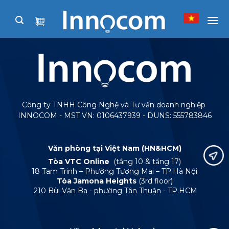
Skip
to
content
Công ty TNHH Công Nghệ và Tư vấn doanh nghiệp
INNOCOM - MST VN: 0106437939 - DUNS: 555783846
Văn phòng tại Việt Nam (HN&HCM)
Tòa VTC Online
(tầng 10 & tầng 17)
18 Tam Trinh – Phường Tương Mai – TP.Hà Nội
Tòa Jamona Heights
(3rd floor)
210 Bùi Văn Ba - phường Tân Thuận - TP.HCM