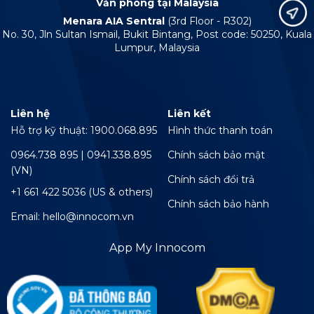
Văn phòng tại Malaysia
Menara AIA Sentral
(3rd Floor - R302)
No. 30, Jln Sultan Ismail, Bukit Bintang, Post code: 50250, Kuala
Lumpur, Malaysia
Liên hệ
Liên kết
Hỗ trợ kỹ thuật: 1900.068.895
Hình thức thanh toán
0964.738 895 | 0941.338.895
Chính sách bảo mật
(VN)
Chính sách đổi trả
+1 661 422 5036 (US & others)
Chính sách bảo hành
Email: hello@innocom.vn
App My Innocom