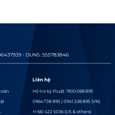
06437939 - DUNS: 555783846
Liên hệ
toán
Hỗ trợ kỹ thuật: 1900.068.895
ật
0964.738 895 | 0941.338.895 (VN)
ả
+1 661 422 5036 (US & others)