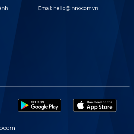
hành
Email: hello@innocom.vn
nocom