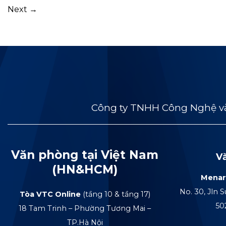
Next
→
Công ty TNHH Công Nghệ và
Văn phòng tại Việt Nam
V
(HN&HCM)
Menar
No. 30, Jln S
Tòa VTC Online
(tầng 10 & tầng 17)
50
18 Tam Trinh – Phường Tương Mai –
TP.Hà Nội