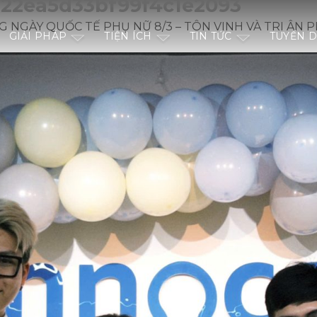
22ea5d33bf99f4c1e2093
G NGÀY QUỐC TẾ PHỤ NỮ 8/3 – TÔN VINH VÀ TRI ÂN P
GIẢI PHÁP
TIỆN ÍCH
TIN TỨC
TUYỂN 