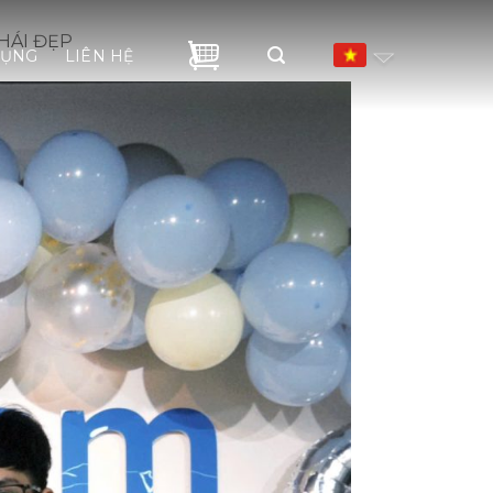
HÁI ĐẸP
DỤNG
LIÊN HỆ