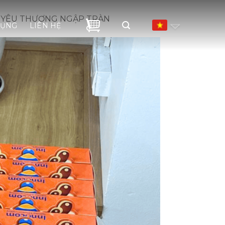
N, YÊU THƯƠNG NGẬP TRÀN
DỤNG
LIÊN HỆ