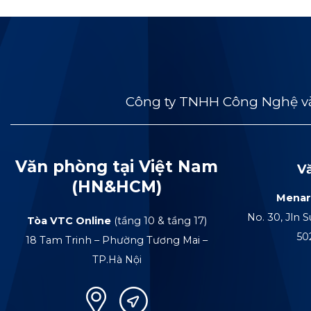
Công ty TNHH Công Nghệ và
Văn phòng tại Việt Nam
V
(HN&HCM)
Menar
No. 30, Jln S
Tòa VTC Online
(tầng 10 & tầng 17)
50
18 Tam Trinh – Phường Tương Mai –
TP.Hà Nội