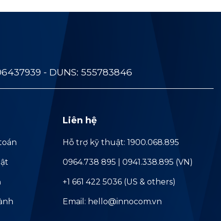
06437939 - DUNS: 555783846
Liên hệ
toán
Hỗ trợ kỹ thuật: 1900.068.895
ật
0964.738 895 | 0941.338.895 (VN)
ả
+1 661 422 5036 (US & others)
hành
Email: hello@innocom.vn