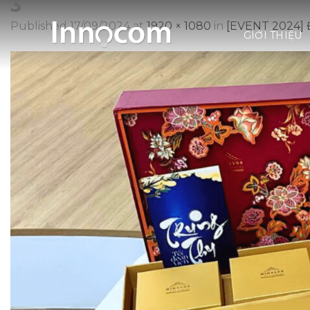
3
Skip
to
Published
17/09/2024
at
1920 × 1080
in
[EVENT 2024]
GIỚI THIỆU
content