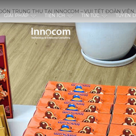
 ĐÓN TRUNG THU TẠI INNOCOM – VUI TẾT ĐOÀN VIÊ
GIẢI PHÁP
TIỆN ÍCH
TIN TỨC
TUYỂN 