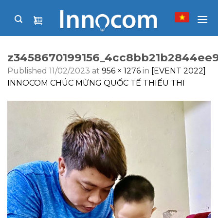
Skip
to
content
z3458670199156_4cc8bb21b2844ee
Published
11/02/2023
at
956 × 1276
in
[EVENT 2022]
INNOCOM CHÚC MỪNG QUỐC TẾ THIẾU THI