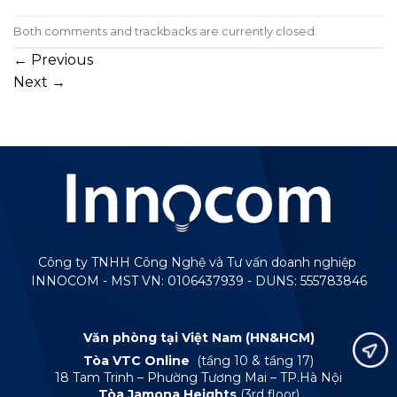
Both comments and trackbacks are currently closed.
←
Previous
Next
→
Công ty TNHH Công Nghệ và Tư vấn doanh nghiệp
INNOCOM - MST VN: 0106437939 - DUNS: 555783846
Văn phòng tại Việt Nam (HN&HCM)
Tòa VTC Online
(tầng 10 & tầng 17)
18 Tam Trinh – Phường Tương Mai – TP.Hà Nội
Tòa Jamona Heights
(3rd floor)