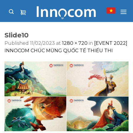
Skip
to
content
Slide10
Published
11/02/2023
at
1280 × 720
in
[EVENT 2022]
INNOCOM CHÚC MỪNG QUỐC TẾ THIẾU THI