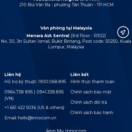
210 Bùi Văn Ba - phường Tân Thuận - TP.HCM
Văn phòng tại Malaysia
Menara AIA Sentral
(3rd Floor - R302)
No. 30, Jln Sultan Ismail, Bukit Bintang, Post code: 50250, Kuala
Lumpur, Malaysia
Liên hệ
Liên kết
Hỗ trợ kỹ thuật: 1900.068.895
Hình thức thanh toán
0964.738 895 | 0941.338.895
Chính sách bảo mật
(VN)
Chính sách đổi trả
+1 661 422 5036 (US & others)
Chính sách bảo hành
Email: hello@innocom.vn
App My Innocom