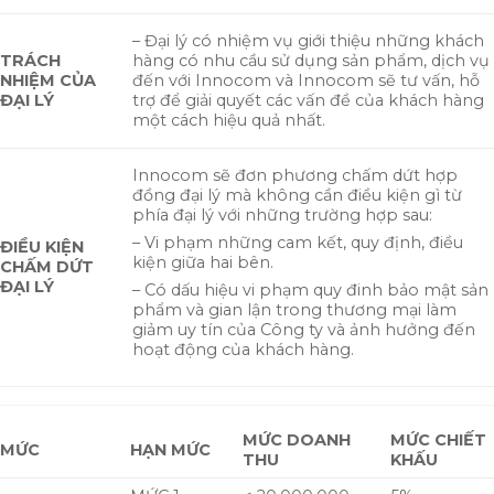
– Đại lý có nhiệm vụ giới thiệu những khách
TRÁCH
hàng có nhu cầu sử dụng sản phẩm, dịch vụ
NHIỆM CỦA
đến với Innocom và Innocom sẽ tư vấn, hỗ
ĐẠI LÝ
trợ để giải quyết các vấn đề của khách hàng
một cách hiệu quả nhất.
Innocom sẽ đơn phương chấm dứt hợp
đồng đại lý mà không cần điều kiện gì từ
phía đại lý với những trường hợp sau:
– Vi phạm những cam kết, quy định, điều
ĐIỀU KIỆN
kiện giữa hai bên.
CHẤM DỨT
ĐẠI LÝ
– Có dấu hiệu vi phạm quy đinh bảo mật sản
phẩm và gian lận trong thương mại làm
giảm uy tín của Công ty và ảnh hưởng đến
hoạt động của khách hàng.
MỨC DOANH
MỨC CHIẾT
MỨC
HẠN MỨC
THU
KHẤU