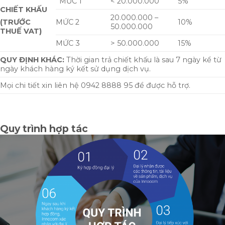
MỨC 1
< 20.000.000
5%
CHIẾT KHẤU
20.000.000 –
MỨC 2
10%
(TRƯỚC
50.000.000
THUẾ VAT)
MỨC 3
> 50.000.000
15%
QUY ĐỊNH KHÁC:
Thời gian trả chiết khấu là sau 7 ngày kể từ
ngày khách hàng ký kết sử dụng dịch vụ.
Mọi chi tiết xin liên hệ 0942 8888 95 để được hỗ trợ.
Quy trình hợp tác