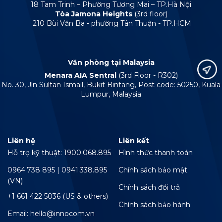
18 Tam Trinh – Phường Tương Mai – TP.Hà Nội
Tòa Jamona Heights
(3rd floor)
210 Bùi Văn Ba - phường Tân Thuận - TP.HCM
Văn phòng tại Malaysia
Menara AIA Sentral
(3rd Floor - R302)
No. 30, Jln Sultan Ismail, Bukit Bintang, Post code: 50250, Kuala
Lumpur, Malaysia
Liên hệ
Liên kết
Hỗ trợ kỹ thuật: 1900.068.895
Hình thức thanh toán
0964.738 895 | 0941.338.895
Chính sách bảo mật
(VN)
Chính sách đổi trả
+1 661 422 5036 (US & others)
Chính sách bảo hành
Email: hello@innocom.vn