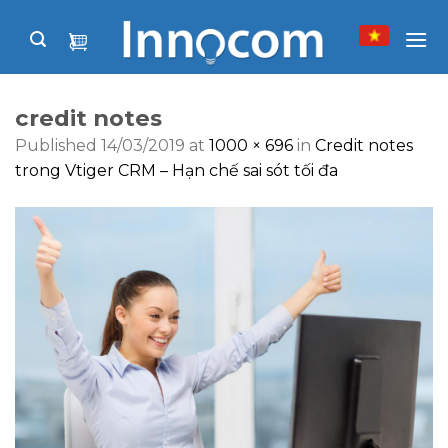
Skip
to
content
credit notes
Published
14/03/2019
at
1000 × 696
in
Credit notes
trong Vtiger CRM – Hạn chế sai sót tối đa