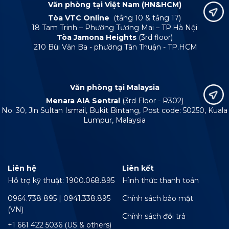
Văn phòng tại Việt Nam (HN&HCM)
Tòa VTC Online
(tầng 10 & tầng 17)
18 Tam Trinh – Phường Tương Mai – TP.Hà Nội
Tòa Jamona Heights
(3rd floor)
210 Bùi Văn Ba - phường Tân Thuận - TP.HCM
Văn phòng tại Malaysia
Menara AIA Sentral
(3rd Floor - R302)
No. 30, Jln Sultan Ismail, Bukit Bintang, Post code: 50250, Kuala
Lumpur, Malaysia
Liên hệ
Liên kết
Hỗ trợ kỹ thuật: 1900.068.895
Hình thức thanh toán
0964.738 895 | 0941.338.895
Chính sách bảo mật
(VN)
Chính sách đổi trả
+1 661 422 5036 (US & others)