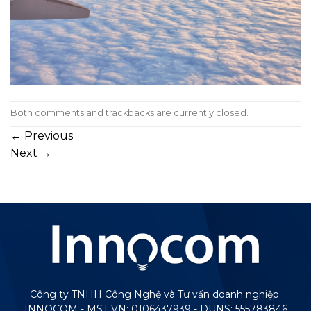
Both comments and trackbacks are currently closed.
←
Previous
Next
→
Công ty TNHH Công Nghệ và Tư vấn doanh nghiệp
INNOCOM - MST VN: 0106437939 - DUNS: 555783846