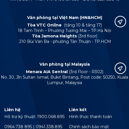
Văn phòng tại Việt Nam (HN&HCM)
Tòa VTC Online
(tầng 10 & tầng 17)
18 Tam Trinh – Phường Tương Mai – TP.Hà Nội
Tòa Jamona Heights
(3rd floor)
210 Bùi Văn Ba - phường Tân Thuận - TP.HCM
Văn phòng tại Malaysia
Menara AIA Sentral
(3rd Floor - R302)
No. 30, Jln Sultan Ismail, Bukit Bintang, Post code: 50250, Kuala
Lumpur, Malaysia
Liên hệ
Liên kết
Hỗ trợ kỹ thuật: 1900.068.895
Hình thức thanh toán
0964.738 895 | 0941.338.895
Chính sách bảo mật