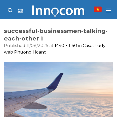
Skip
to
content
successful-businessmen-talking-
each-other 1
Published
11/08/2025
at
1440 × 1150
in
Case study
web Phuong Hoang