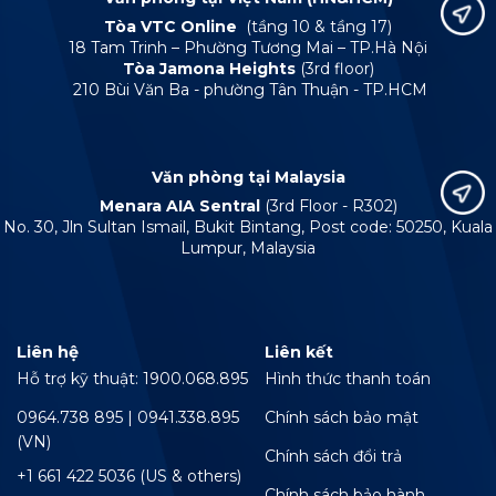
Tòa VTC Online
(tầng 10 & tầng 17)
18 Tam Trinh – Phường Tương Mai – TP.Hà Nội
Tòa Jamona Heights
(3rd floor)
210 Bùi Văn Ba - phường Tân Thuận - TP.HCM
Văn phòng tại Malaysia
Menara AIA Sentral
(3rd Floor - R302)
No. 30, Jln Sultan Ismail, Bukit Bintang, Post code: 50250, Kuala
Lumpur, Malaysia
Liên hệ
Liên kết
Hỗ trợ kỹ thuật: 1900.068.895
Hình thức thanh toán
0964.738 895 | 0941.338.895
Chính sách bảo mật
(VN)
Chính sách đổi trả
+1 661 422 5036 (US & others)
Chính sách bảo hành