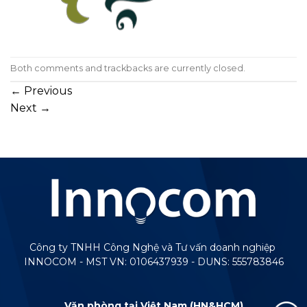
Both comments and trackbacks are currently closed.
←
Previous
Next
→
Công ty TNHH Công Nghệ và Tư vấn doanh nghiệp
INNOCOM - MST VN: 0106437939 - DUNS: 555783846
Văn phòng tại Việt Nam (HN&HCM)