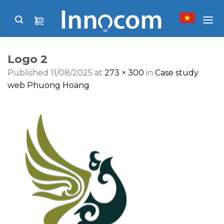
Skip
to
content
Logo 2
Published
11/08/2025
at
273 × 300
in
Case study
web Phuong Hoang