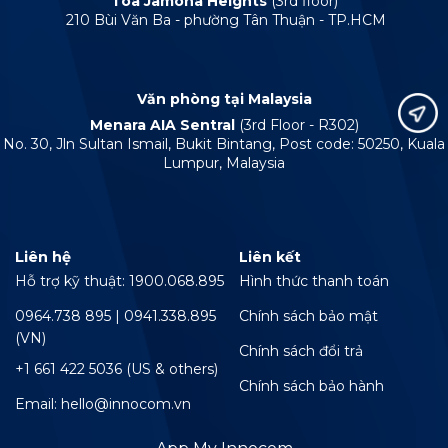
Tòa Jamona Heights
(3rd floor)
210 Bùi Văn Ba - phường Tân Thuận - TP.HCM
Văn phòng tại Malaysia
Menara AIA Sentral
(3rd Floor - R302)
No. 30, Jln Sultan Ismail, Bukit Bintang, Post code: 50250, Kuala
Lumpur, Malaysia
Liên hệ
Liên kết
Hỗ trợ kỹ thuật: 1900.068.895
Hình thức thanh toán
0964.738 895 | 0941.338.895
Chính sách bảo mật
(VN)
Chính sách đổi trả
+1 661 422 5036 (US & others)
Chính sách bảo hành
Email: hello@innocom.vn