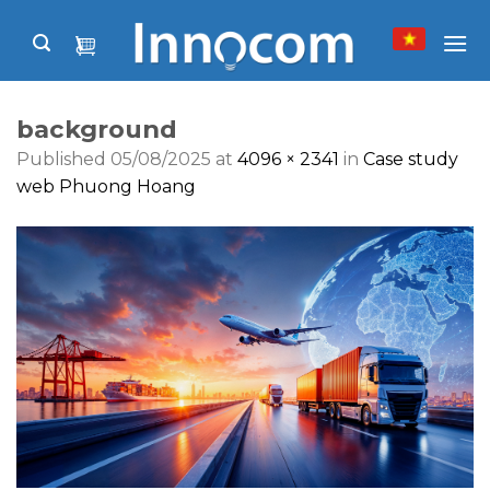
Skip
to
content
background
Published
05/08/2025
at
4096 × 2341
in
Case study
web Phuong Hoang