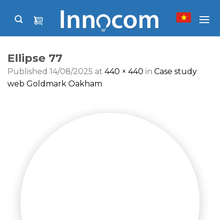
Skip
to
content
Ellipse 77
Published
14/08/2025
at
440 × 440
in
Case study
web Goldmark Oakham