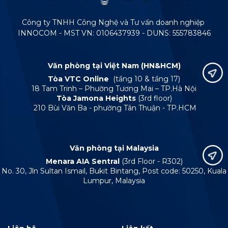
Công ty TNHH Công Nghệ và Tư vấn doanh nghiệp
INNOCOM - MST VN: 0106437939 - DUNS: 555783846
Văn phòng tại Việt Nam (HN&HCM)
Tòa VTC Online
(tầng 10 & tầng 17)
18 Tam Trinh – Phường Tương Mai – TP.Hà Nội
Tòa Jamona Heights
(3rd floor)
210 Bùi Văn Ba - phường Tân Thuận - TP.HCM
Văn phòng tại Malaysia
Menara AIA Sentral
(3rd Floor - R302)
No. 30, Jln Sultan Ismail, Bukit Bintang, Post code: 50250, Kuala
Lumpur, Malaysia