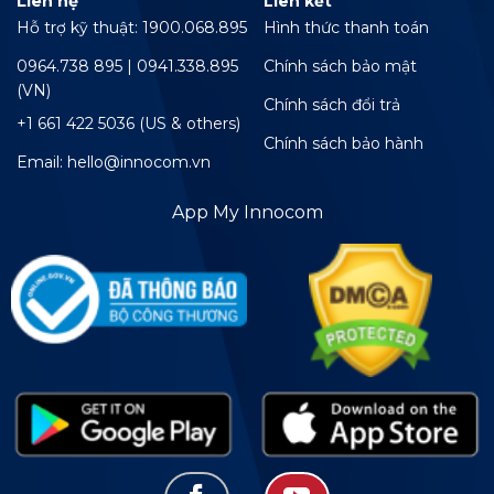
Liên hệ
Liên kết
Hỗ trợ kỹ thuật: 1900.068.895
Hình thức thanh toán
0964.738 895 | 0941.338.895
Chính sách bảo mật
(VN)
Chính sách đổi trả
+1 661 422 5036 (US & others)
Chính sách bảo hành
Email: hello@innocom.vn
App My Innocom