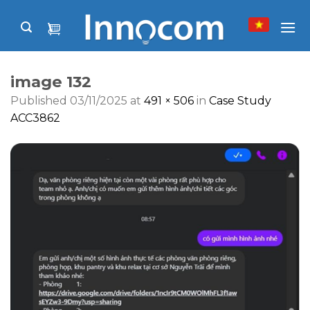
Skip
to
content
image 132
Published
03/11/2025
at
491 × 506
in
Case Study
ACC3862