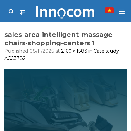
Skip
to
content
sales-area-intelligent-massage-
chairs-shopping-centers 1
Published
08/11/2025
at
2160 × 1583
in
Case study
ACC3782