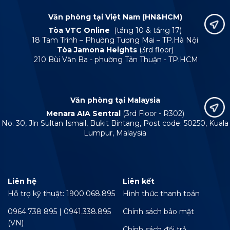
Văn phòng tại Việt Nam (HN&HCM)
Tòa VTC Online
(tầng 10 & tầng 17)
18 Tam Trinh – Phường Tương Mai – TP.Hà Nội
Tòa Jamona Heights
(3rd floor)
210 Bùi Văn Ba - phường Tân Thuận - TP.HCM
Văn phòng tại Malaysia
Menara AIA Sentral
(3rd Floor - R302)
No. 30, Jln Sultan Ismail, Bukit Bintang, Post code: 50250, Kuala
Lumpur, Malaysia
Liên hệ
Liên kết
Hỗ trợ kỹ thuật: 1900.068.895
Hình thức thanh toán
0964.738 895 | 0941.338.895
Chính sách bảo mật
(VN)
Chính sách đổi trả