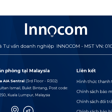
 Tư vấn doanh nghiệp INNOCOM - MST VN: 01
ăn phòng tại Malaysia
Liên kết
a AIA Sentral
(3rd Floor - R302)
Hình thức thanh 
ultan Ismail, Bukit Bintang, Post code:
Chính sách bảo m
250, Kuala Lumpur, Malaysia
Chính sách đổi tr
Chính sách bảo 