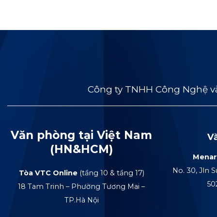
Công ty TNHH Công Nghệ và
Văn phòng tại Việt Nam
V
(HN&HCM)
Menar
No. 30, Jln S
Tòa VTC Online
(tầng 10 & tầng 17)
50
18 Tam Trinh – Phường Tương Mai –
TP.Hà Nội