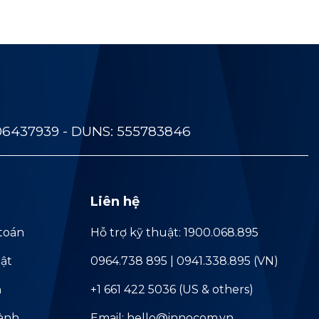
06437939 - DUNS: 555783846
Liên hệ
toán
Hỗ trợ kỹ thuật: 1900.068.895
ật
0964.738 895 | 0941.338.895 (VN)
ả
+1 661 422 5036 (US & others)
hành
Email: hello@innocom.vn