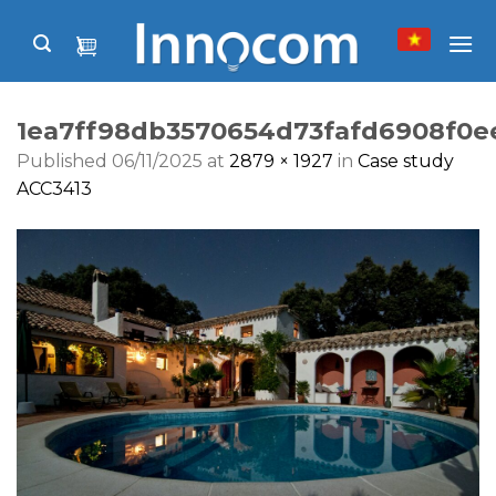
Skip
to
content
1ea7ff98db3570654d73fafd6908f0
Published
06/11/2025
at
2879 × 1927
in
Case study
ACC3413