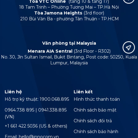
Tòa VTC Online
(tầng 10 & tầng 17)
18 Tam Trinh – Phường Tương Mai – TP.Hà Nội
Tòa Jamona Heights
(3rd floor)
210 Bùi Văn Ba - phường Tân Thuận - TP.HCM
Văn phòng tại Malaysia
Menara AIA Sentral
(3rd Floor - R302)
No. 30, Jln Sultan Ismail, Bukit Bintang, Post code: 50250, Kuala
Lumpur, Malaysia
Liên hệ
Liên kết
Hỗ trợ kỹ thuật: 1900.068.895
Hình thức thanh toán
0964.738 895 | 0941.338.895
Chính sách bảo mật
(VN)
Chính sách đổi trả
+1 661 422 5036 (US & others)
Chính sách bảo hành
Email: hello@innocom.vn