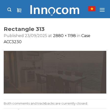
Skip
to
content
Rectangle 313
Published
23/09/2025
at
2880 × 1198
in
Case
ACC3230
Both comments and trackbacks are currently closed.