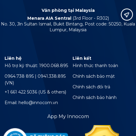
Văn phòng tại Malaysia
Menara AIA Sentral
(3rd Floor - R302)
No. 30, Jln Sultan Ismail, Bukit Bintang, Post code: 50250, Kuala
Lumpur, Malaysia
Liên hệ
Liên kết
Hỗ trợ kỹ thuật: 1900.068.895
Hình thức thanh toán
0964.738 895 | 0941.338.895
Chính sách bảo mật
(VN)
Chính sách đổi trả
+1 661 422 5036 (US & others)
Chính sách bảo hành
Email: hello@innocom.vn
App My Innocom