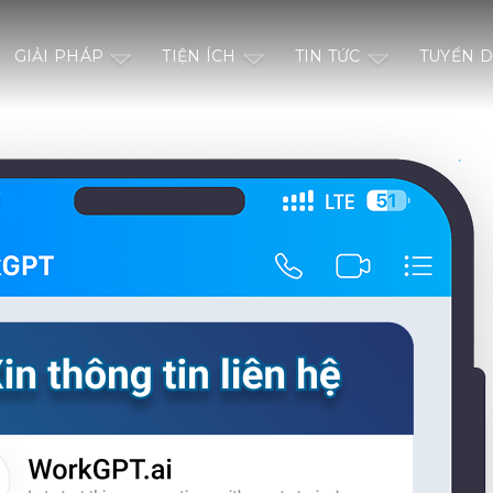
GIẢI PHÁP
TIỆN ÍCH
TIN TỨC
TUYỂN 