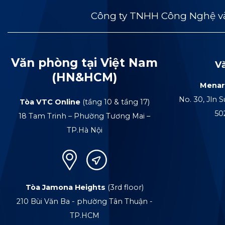
Công ty TNHH Công Nghệ và
Văn phòng tại Việt Nam
V
(HN&HCM)
Menar
No. 30, Jln S
Tòa VTC Online
(tầng 10 & tầng 17)
50
18 Tam Trinh – Phường Tương Mai –
TP.Hà Nội
Tòa Jamona Heights
(3rd floor)
210 Bùi Văn Ba - phường Tân Thuận -
TP.HCM