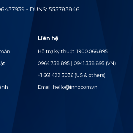
06437939 - DUNS: 555783846
Liên hệ
toán
Hỗ trợ kỹ thuật: 1900.068.895
ật
0964.738 895 | 0941.338.895 (VN)
ả
+1 661 422 5036 (US & others)
hành
Email: hello@innocom.vn