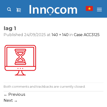
Skip
to
content
lag 1
Published
24/09/2025
at
140 × 140
in
Case ACC3125
Both comments and trackbacks are currently closed.
←
Previous
Next
→