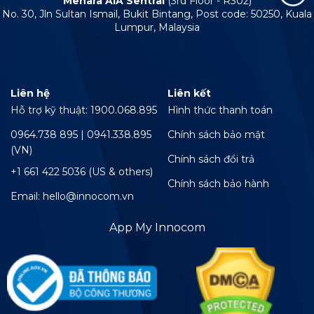
Menara AIA Sentral
(3rd Floor - R302)
No. 30, Jln Sultan Ismail, Bukit Bintang, Post code: 50250, Kuala
Lumpur, Malaysia
Liên hệ
Liên kết
Hỗ trợ kỹ thuật: 1900.068.895
Hình thức thanh toán
0964.738 895 | 0941.338.895
Chính sách bảo mật
(VN)
Chính sách đổi trả
+1 661 422 5036 (US & others)
Chính sách bảo hành
Email: hello@innocom.vn
App My Innocom