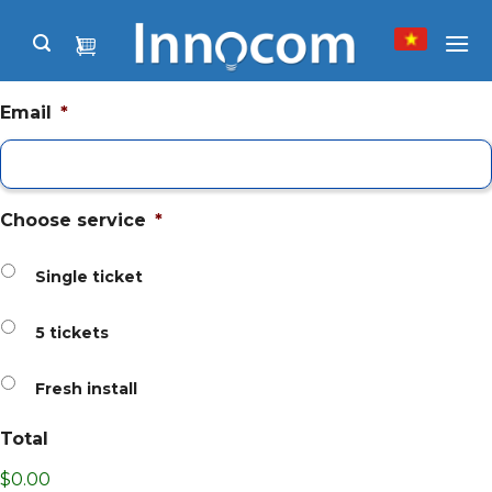
Skip
to
content
Email
*
Choose service
*
Single ticket
5 tickets
Fresh install
Total
$0.00