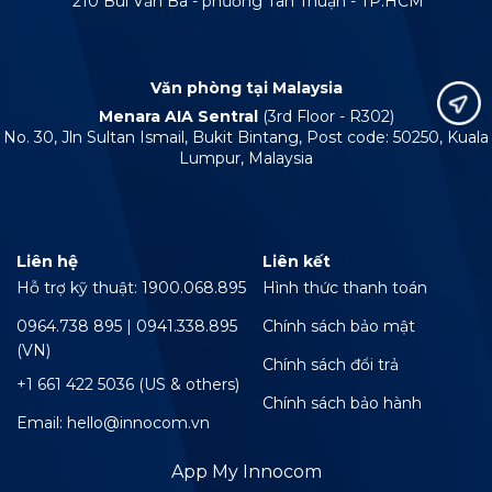
210 Bùi Văn Ba - phường Tân Thuận - TP.HCM
Văn phòng tại Malaysia
Menara AIA Sentral
(3rd Floor - R302)
No. 30, Jln Sultan Ismail, Bukit Bintang, Post code: 50250, Kuala
Lumpur, Malaysia
Liên hệ
Liên kết
Hỗ trợ kỹ thuật: 1900.068.895
Hình thức thanh toán
0964.738 895 | 0941.338.895
Chính sách bảo mật
(VN)
Chính sách đổi trả
+1 661 422 5036 (US & others)
Chính sách bảo hành
Email: hello@innocom.vn
App My Innocom